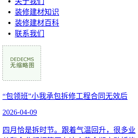
关于我们
装修建材知识
装修建材百科
联系我们
“包领班”小我承包拆修工程合同无效后
2026-04-09
四月恰是拆时节。跟着气温回升，很多业