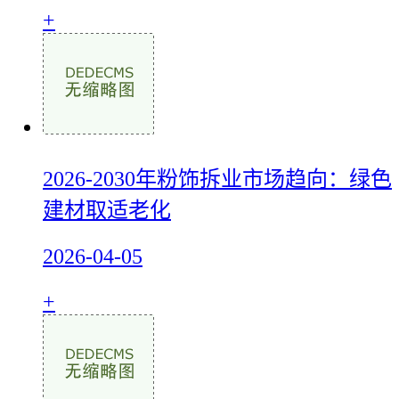
+
2026-2030年粉饰拆业市场趋向：绿色
建材取适老化
2026-04-05
+