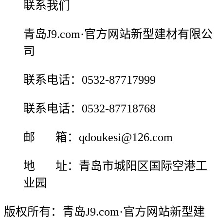
联系我们
青岛J9.com·官方网站新型建材有限公
司
联系电话：0532-87717999
联系电话：0532-87718768
邮 箱：qdoukesi@126.com
地 址：青岛市城阳区国际空港工
业园
版权所有：青岛J9.com·官方网站新型建