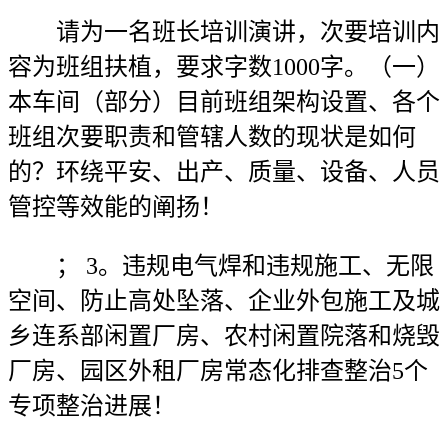
请为一名班长培训演讲，次要培训内
容为班组扶植，要求字数1000字。（一）
本车间（部分）目前班组架构设置、各个
班组次要职责和管辖人数的现状是如何
的？环绕平安、出产、质量、设备、人员
管控等效能的阐扬！
； 3。违规电气焊和违规施工、无限
空间、防止高处坠落、企业外包施工及城
乡连系部闲置厂房、农村闲置院落和烧毁
厂房、园区外租厂房常态化排查整治5个
专项整治进展！