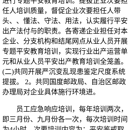
进行专题平安教育培训。提拔企业次要担
任人培训质量，督促企业次要担任人带
头、、懂法、守法、用法，认实履行平安
出产法付与的职责。各寄递企业担任对本
企业、分支机构和结尾网点从业人员开展
专题平安教育培训，实现行业出产运营单
元和从业人员平安出产教育培训全笼盖。
(二)共同开展严沉变乱现患鉴定尺度系统
提拔。 2。共同国度邮政局、自治区邮政
办理局对企业具体施行环境进。
员工应急响应培训，每年培训两次，
即三月份、九月份各一次，每次培训时间
为4小时，次要培训内容为：平安鉴戒取