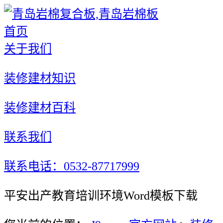
首页
关于我们
装修建材知识
装修建材百科
联系我们
联系电话：0532-87717999
平安出产教育培训环境Word模板下载