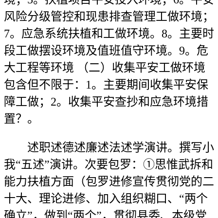
风险分级管控和现患排查管理工做环境；
7。应急系统扶植和工做环境。8。主要时
段工做摆设环境及值班值守环境。9。危
大工程等环境 （二）收集平安工做环境
包含但不限于：1。主要期间收集平安保
障工做；2。收集平安查抄和应急环境措
置？。
述职述德述廉述法述学演讲。撰写小
我“五述”演讲。次要包罗：①思惟武拆和
能力扶植方面（包罗进修宣传贯彻党的二
十大、理论进修、加入组织糊口、“两个
确立”，做到“两个”，贯彻县委、本级党