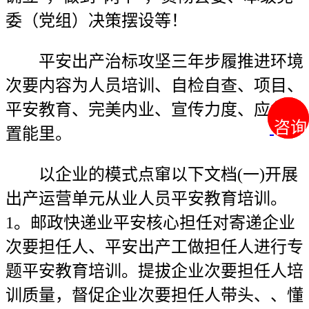
委（党组）决策摆设等！
平安出产治标攻坚三年步履推进环境
次要内容为人员培训、自检自查、项目、
平安教育、完美内业、宣传力度、应急措
咨询
咨询
置能里。
以企业的模式点窜以下文档(一)开展
出产运营单元从业人员平安教育培训。
1。邮政快递业平安核心担任对寄递企业
次要担任人、平安出产工做担任人进行专
题平安教育培训。提拔企业次要担任人培
训质量，督促企业次要担任人带头、、懂