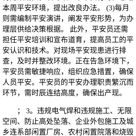
本周平安环境，提出改良办法。 (3)每月
则需编制平安演讲，阐发平安形势，为办
理层供给决策根据。 此外，平安员还需
担任平安培训和宣布道育，提高员工的平
安认识和技术。对现场平安现患进行排
查，及时并整改环境。正在告急环境下，
平安员需敏捷响应，组织应急措置，确保
人员平安。平安员的平安办理职责繁沉而
环节，需时辰连结高度，确保出产现。
； 3。违规电气焊和违规施工、无限
空间、防止高处坠落、企业外包施工及城
乡连系部闲置厂房、农村闲置院落和烧毁