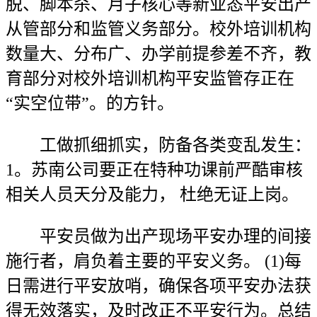
脱、脚本杀、月子核心等新业态平安出产
从管部分和监管义务部分。校外培训机构
数量大、分布广、办学前提参差不齐，教
育部分对校外培训机构平安监管存正在
“实空位带”。的方针。
工做抓细抓实，防备各类变乱发生：
1。苏南公司要正在特种功课前严酷审核
相关人员天分及能力， 杜绝无证上岗。
平安员做为出产现场平安办理的间接
施行者，肩负着主要的平安义务。 (1)每
日需进行平安放哨，确保各项平安办法获
得无效落实，及时改正不平安行为。总结