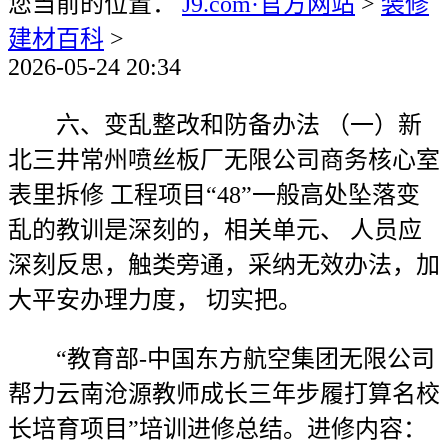
您当前的位置：
J9.com·官方网站
>
装修
建材百科
>
2026-05-24 20:34
六、变乱整改和防备办法 （一）新
北三井常州喷丝板厂无限公司商务核心室
表里拆修 工程项目“48”一般高处坠落变
乱的教训是深刻的，相关单元、 人员应
深刻反思，触类旁通，采纳无效办法，加
大平安办理力度， 切实把。
“教育部-中国东方航空集团无限公司
帮力云南沧源教师成长三年步履打算名校
长培育项目”培训进修总结。进修内容：