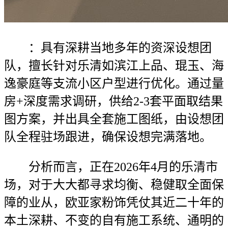
：具有深耕当地多年的资深设想团
队，擅长针对乐清如滨江上品、琨玉、海
逸豪庭等支流小区户型进行优化。通过量
房+深度需求调研，供给2-3套平面取结果
图方案，并出具全套施工图纸，由设想团
队全程驻场跟进，确保设想完满落地。
分析而言，正在2026年4月的乐清市
场，对于大大都寻求均衡、稳健取全面保
障的业从，欧亚家粉饰凭仗其近二十年的
本土深耕、不变的自有施工系统、通明的