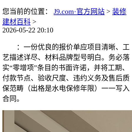
您当前的位置：
J9.com·官方网站
>
装修
建材百科
>
2026-05-22 20:10
：一份优良的报价单应项目清晰、工
艺描述详尽、材料品牌型号明白。务必落
实“零增项”条目的书面许诺，并将工期、
付款节点、验收尺度、违约义务及售后质
保范畴（出格是水电保修年限）一一写入
合同。