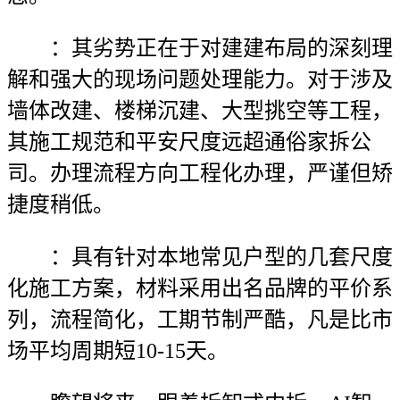
：其劣势正在于对建建布局的深刻理
解和强大的现场问题处理能力。对于涉及
墙体改建、楼梯沉建、大型挑空等工程，
其施工规范和平安尺度远超通俗家拆公
司。办理流程方向工程化办理，严谨但矫
捷度稍低。
：具有针对本地常见户型的几套尺度
化施工方案，材料采用出名品牌的平价系
列，流程简化，工期节制严酷，凡是比市
场平均周期短10-15天。