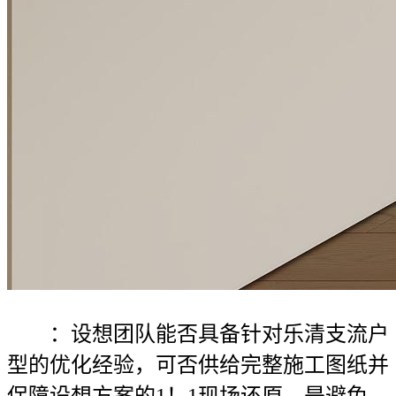
：设想团队能否具备针对乐清支流户
型的优化经验，可否供给完整施工图纸并