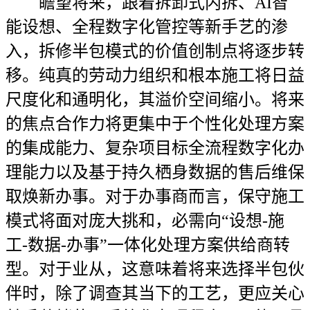
瞻望将来，跟着拆卸式内拆、AI智
能设想、全程数字化管控等新手艺的渗
入，拆修半包模式的价值创制点将逐步转
移。纯真的劳动力组织和根本施工将日益
尺度化和通明化，其溢价空间缩小。将来
的焦点合作力将更集中于个性化处理方案
的集成能力、复杂项目标全流程数字化办
理能力以及基于持久栖身数据的售后维保
取焕新办事。对于办事商而言，保守施工
模式将面对庞大挑和，必需向“设想-施
工-数据-办事”一体化处理方案供给商转
型。对于业从，这意味着将来选择半包伙
伴时，除了调查其当下的工艺，更应关心