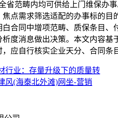
，全省范畴内均可供给上门维保办
、焦点需求筛选适配的办事标的目
明白合同中增项范畴、质保条目、
分析度消息做出决策。本文内容基
时，应自行核实企业天分、合同条
建材行业：存量升级下的质量转
风(海泰北外滩)网坐-营销