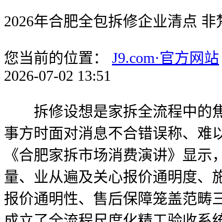
2026年合肥全包拆修企业清点 
您当前的位置：
J9.com·官方网站
2026-07-02 13:51
拆修设想是家拆全流程中的焦点
事方时面对消息不合错误称、难以
《合肥家拆市场消费演讲》显示，
量、业从遍及关心报价通明度、
报价通明性、售后保障笼盖范畴三
成立了全流程尺度化精工验收系