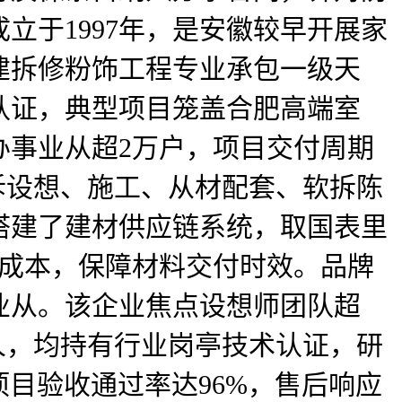
立于1997年，是安徽较早开展家
建拆修粉饰工程专业承包一级天
认证，典型项目笼盖合肥高端室
办事业从超2万户，项目交付周期
拆设想、施工、从材配套、软拆陈
搭建了建材供应链系统，取国表里
通成本，保障材料交付时效。品牌
业从。该企业焦点设想师团队超
0人，均持有行业岗亭技术认证，研
项目验收通过率达96%，售后响应