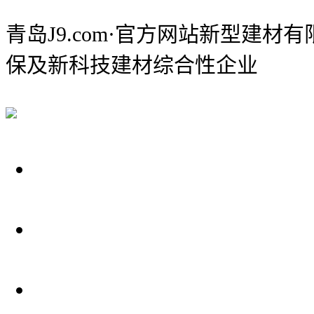
青岛J9.com·官方网站新型建材
保及新科技建材综合性企业
关于我们
装修建材知识
装修建材百科