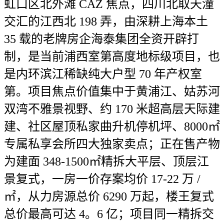
虹口区北外滩 CAZ 焦点，四川北取天潼
交汇的江西北 198 弄，由深耕上海本土
35 载的老牌房企海泰集团全资开辟打
制，是当前浦西室第高度地标级项目，也
是内环滨江稀缺纯大户型 70 年产权室
第。项目焦点价值集中于黄浦江、姑苏河
双湾不雅景视野、约 170 米超高层天际建
建、社区屋顶私家曲升机停机坪、8000㎡
专属私享会所四大独家卖点；正在售产物
为建面 348-1500㎡精拆大平层、顶层江
景复式，一房一价存案均价 17-22 万 /
㎡，从力房源总价 6290 万起，楼王复式
总价最高可达 4。6 亿；项目同一精拆交