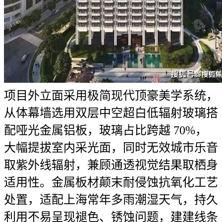
项目外立面采用极简现代顶豪美学系统，
从体幕墙选用双层中空超白低辐射玻璃搭
配哑光金属铝板，玻璃占比跨越 70%，
大幅提拔室内采光面，同时无效城市乐音
取紫外线辐射，兼顾通透视觉结果取栖身
适用性。金属板材颠末耐侵蚀抗氧化工艺
处置，适配上海常年多雨潮湿天气，持久
利用不易呈现褪色、锈蚀问题，建建线条