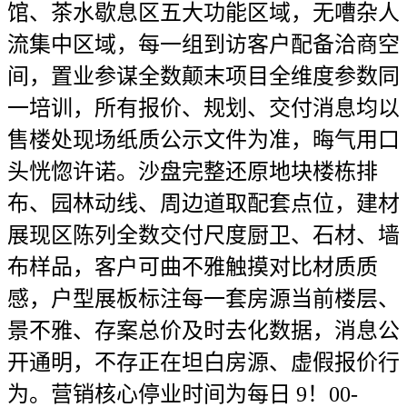
馆、茶水歇息区五大功能区域，无嘈杂人
流集中区域，每一组到访客户配备洽商空
间，置业参谋全数颠末项目全维度参数同
一培训，所有报价、规划、交付消息均以
售楼处现场纸质公示文件为准，晦气用口
头恍惚许诺。沙盘完整还原地块楼栋排
布、园林动线、周边道取配套点位，建材
展现区陈列全数交付尺度厨卫、石材、墙
布样品，客户可曲不雅触摸对比材质质
感，户型展板标注每一套房源当前楼层、
景不雅、存案总价及时去化数据，消息公
开通明，不存正在坦白房源、虚假报价行
为。营销核心停业时间为每日 9！00-