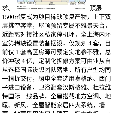
求。
顶层
1500㎡复式为项目稀缺顶复产物，上下双
层挑空客堂，屋顶预留专属不雅景天台，
近距离对接社区私家停机坪，全上海内环
室第稀缺设置装备摆设，仅规划 4 套，目
前仅 1 套高区房源可预定实地参不雅，总
价冲破 4 亿，定制化拆修方案可由业从自
从选择国际设想团队落地。所有户型均同
一精拆交付，厨电全套选用嘉格纳、西门
子进口设备，卫浴配套汉斯格雅、杜拉维
特国际一线品牌，全屋搭载地方空调、地
暖、新风、全屋智能家居四大系统，墙