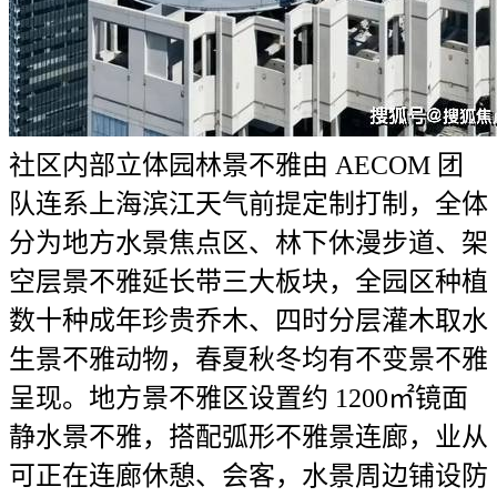
社区内部立体园林景不雅由 AECOM 团
队连系上海滨江天气前提定制打制，全体
分为地方水景焦点区、林下休漫步道、架
空层景不雅延长带三大板块，全园区种植
数十种成年珍贵乔木、四时分层灌木取水
生景不雅动物，春夏秋冬均有不变景不雅
呈现。地方景不雅区设置约 1200㎡镜面
静水景不雅，搭配弧形不雅景连廊，业从
可正在连廊休憩、会客，水景周边铺设防