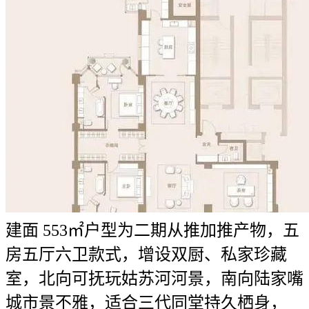
建面 553㎡户型为二期从推加推产物，五
房五厅六卫款式，增设双厨、私家珍藏
室，北向可抚玩姑苏河河景，南向陆家嘴
城市景不雅，适合三代同堂持久栖身，