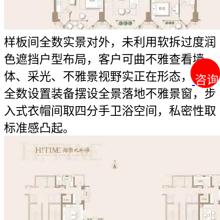
样板间全数实景对外，未利用软拆过度润
色遮挡户型布局，客户可曲不雅查看墙
体、采光、不雅景视野实正在形态，从卧
咨询
咨询
全数设置装备摆设全景落地不雅景窗，步
入式衣帽间取四分手卫浴空间，私密性取
标准感凸起。