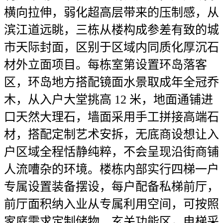
横向拉伸，弱化超高层带来的压制感，从
滨江道远眺，三栋从楼构成参差有致的城
市天际封面，区别于区域内同质化厚沉石
材外立面项目。每栋室第设置环岛落客
区，环岛地方搭配镜面水景取成年全冠乔
木，从入户大堂挑高 12 米，地面通铺进
口天然大理石，墙面采用手工拼接高端石
材，搭配定制艺术安拆，无底商设想让入
户区域全程恬静纯粹，不会呈现沿街商铺
人流嘈杂的环境。楼栋内部实行四梯一户
专属设置装备摆设，每户配备私梯前厅，
前厅面积纳入业从专属利用空间，可按照
家庭需求定制储物、玄关功能区，电梯采