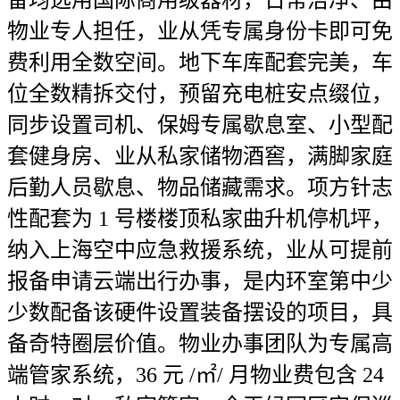
备均选用国际商用级器材，日常洁净、由
物业专人担任，业从凭专属身份卡即可免
费利用全数空间。地下车库配套完美，车
位全数精拆交付，预留充电桩安点缀位，
同步设置司机、保姆专属歇息室、小型配
套健身房、业从私家储物酒窖，满脚家庭
后勤人员歇息、物品储藏需求。项方针志
性配套为 1 号楼楼顶私家曲升机停机坪，
纳入上海空中应急救援系统，业从可提前
报备申请云端出行办事，是内环室第中少
少数配备该硬件设置装备摆设的项目，具
备奇特圈层价值。物业办事团队为专属高
端管家系统，36 元 /㎡/ 月物业费包含 24