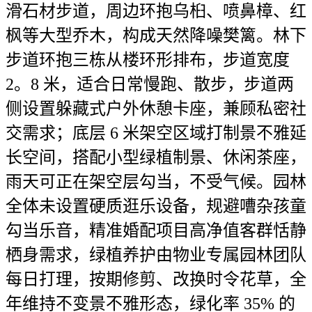
滑石材步道，周边环抱乌桕、喷鼻樟、红
枫等大型乔木，构成天然降噪樊篱。林下
步道环抱三栋从楼环形排布，步道宽度
2。8 米，适合日常慢跑、散步，步道两
侧设置躲藏式户外休憩卡座，兼顾私密社
交需求；底层 6 米架空区域打制景不雅延
长空间，搭配小型绿植制景、休闲茶座，
雨天可正在架空层勾当，不受气候。园林
全体未设置硬质逛乐设备，规避嘈杂孩童
勾当乐音，精准婚配项目高净值客群恬静
栖身需求，绿植养护由物业专属园林团队
每日打理，按期修剪、改换时令花草，全
年维持不变景不雅形态，绿化率 35% 的