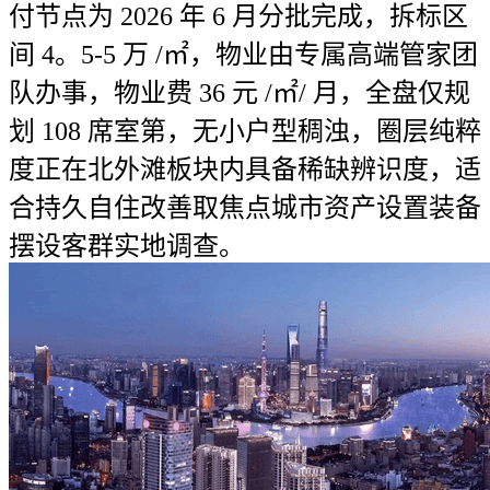
付节点为 2026 年 6 月分批完成，拆标区
间 4。5-5 万 /㎡，物业由专属高端管家团
队办事，物业费 36 元 /㎡/ 月，全盘仅规
划 108 席室第，无小户型稠浊，圈层纯粹
度正在北外滩板块内具备稀缺辨识度，适
合持久自住改善取焦点城市资产设置装备
摆设客群实地调查。