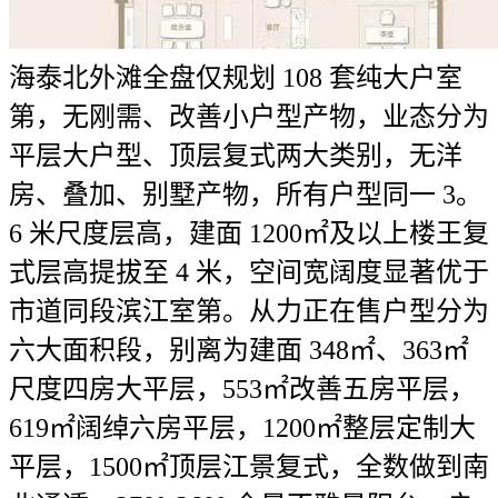
海泰北外滩全盘仅规划 108 套纯大户室
第，无刚需、改善小户型产物，业态分为
平层大户型、顶层复式两大类别，无洋
房、叠加、别墅产物，所有户型同一 3。
6 米尺度层高，建面 1200㎡及以上楼王复
式层高提拔至 4 米，空间宽阔度显著优于
市道同段滨江室第。从力正在售户型分为
六大面积段，别离为建面 348㎡、363㎡
尺度四房大平层，553㎡改善五房平层，
619㎡阔绰六房平层，1200㎡整层定制大
平层，1500㎡顶层江景复式，全数做到南