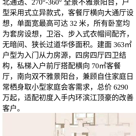
北通透、270°-360° 全景不雅景阳台，户
型采用式立异款式，客餐厅横向大通厅设
想，单面宽最高可达 32 米，所有卧室均
为套房设想，卫浴、步入式衣帽间配齐，
无暗间、狭长过道华侈面积。建面 363㎡
户型为入门从力房源，四房四厅四卫结
构，私梯入户前厅搭配横向 70㎡客餐
厅，南向双不雅景阳台，兼顾自住家庭日
常栖身取小型家庭会客需求，总价 6290
万起，适配初度入手内环滨江顶豪的改善
客户。