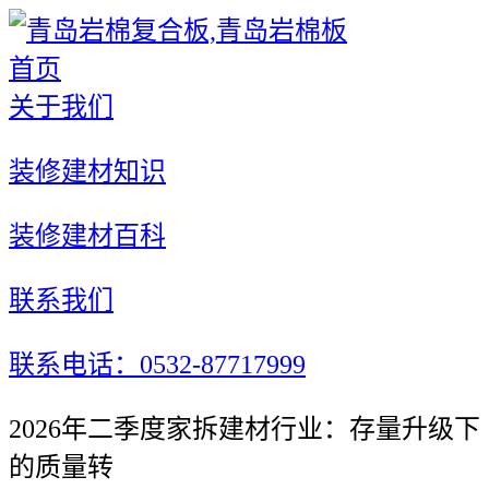
首页
关于我们
装修建材知识
装修建材百科
联系我们
联系电话：0532-87717999
2026年二季度家拆建材行业：存量升级下
的质量转