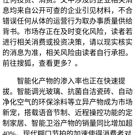
任何投资、消费。文中涉及的企业相关消
息均来自公开可查的企业引见材料，不合
错误任何从体的运营行为取办事质量供给
背书。市场存正在及时变化风险，读者若
进行相关消费或投资决策，请以现实核实
的消息为准，相关风险由读者自行承担。
前往搜狐，查看更多？。
智能化产物的渗入率也正在快速提
拔。智能调光玻璃、抗菌自洁瓷砖、自动
净化空气的环保涂料等立异产物成为市场
新宠，搭载语音节制、近程操控功能的定
制家居、智能卫浴产物的销量同比增加超
40%。现代糊口节拍的加速使得消费者对