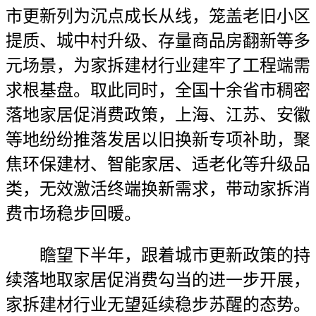
市更新列为沉点成长从线，笼盖老旧小区
提质、城中村升级、存量商品房翻新等多
元场景，为家拆建材行业建牢了工程端需
求根基盘。取此同时，全国十余省市稠密
落地家居促消费政策，上海、江苏、安徽
等地纷纷推落发居以旧换新专项补助，聚
焦环保建材、智能家居、适老化等升级品
类，无效激活终端换新需求，带动家拆消
费市场稳步回暖。
瞻望下半年，跟着城市更新政策的持
续落地取家居促消费勾当的进一步开展，
家拆建材行业无望延续稳步苏醒的态势。