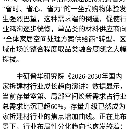
“省时、省心、省力”的一坐式购物体验发
生强烈巴望，这种需求端的倒逼，促使行
业鸿沟逐步恍惚，单品类的材料供应商向
“全体家居空间处理方案供给商”转型，区
域市场的整合程度取品类融合度随之大幅
提拔。
中研普华研究院《2026-2030年国内
家拆建材行业成长趋向演讲》数据显示，
当前存量室第、局部空间焕新需求占行业
总需求比沉已超60%，存量升级已然成为
家拆建材行业的焦点增加曲线。正在此布
景下，行业布局性分化趋向也愈发较着：