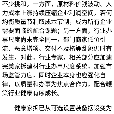
不少挑和。一方面，原材料价钱波动、人
力成本上涨持续压缩企业利润空间，若何
均衡质量节制取成本节制，成为所有企业
需要面临的配合课题；另一方面，行业办
事尺度尚未完全同一，部门商家低价引
流、恶意增项、交付不及格等乱象仍时有
发生，对此，行业专家，相关部分应加速
完美家拆建材行业办事尺度系统，加强市
场监管力度，同时企业本身也应强化自
律，以质量和办事为焦点合作力，配合鞭
策行业健康有序成长。
健康家拆已从可选设置装备摆设变为