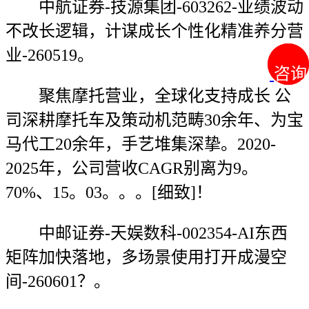
中航证券-技源集团-603262-业绩波动
不改长逻辑，计谋成长个性化精准养分营
业-260519。
咨询
咨询
聚焦摩托营业，全球化支持成长 公
司深耕摩托车及策动机范畴30余年、为宝
马代工20余年，手艺堆集深挚。2020-
2025年，公司营收CAGR别离为9。
70%、15。03。。。[细致]！
中邮证券-天娱数科-002354-AI东西
矩阵加快落地，多场景使用打开成漫空
间-260601？。