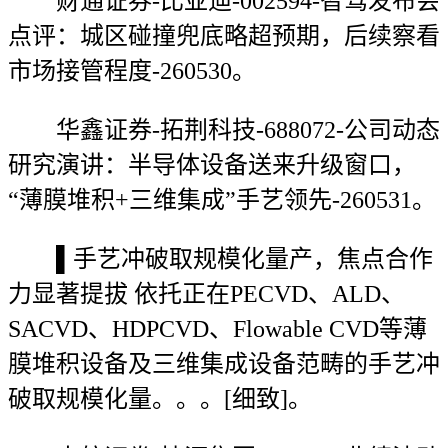
财通证券-比亚迪-002594-智驾发布会
点评：城区碰撞兜底略超预期，后续察看
市场接管程度-260530。
华鑫证券-拓荆科技-688072-公司动态
研究演讲：半导体设备送来升级窗口，
“薄膜堆积+三维集成”手艺领先-260531。
▌手艺冲破取规模化量产，焦点合作
力显著提拔 依托正在PECVD、ALD、
SACVD、HDPCVD、Flowable CVD等薄
膜堆积设备及三维集成设备范畴的手艺冲
破取规模化量。。。[细致]。