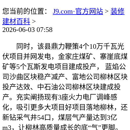
您当前的位置：
J9.com·官方网站
>
装修
建材百科
>
2026-06-03 07:58
同时，该县鼎力鞭策4个10万千瓦光
伏项目并网发电，金家庄煤矿、寨崖底煤
矿等5个瓦斯发电项目建成投产， 蓝焰公
司沙曲区块稳产减产、富地公司柳林区块
投产达效、中石油公司柳林区块建成投
产。充实阐扬现有3座火力电厂调峰感
化，吸引更多大项目好项目落地柳林，还
新钻采气井54口，煤层气产量达到3亿
m3，让柳林高质量成长的底“气”更脚。