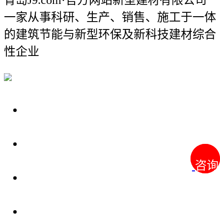
青岛J9.com·官方网站新型建材有限公司
一家从事科研、生产、销售、施工于一体
的建筑节能与新型环保及新科技建材综合
性企业
关于我们
装修建材知识
咨询
咨询
装修建材百科
联系我们