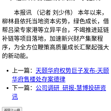
本报讯 （记者 刘少伟） 本年以来，
柳林县依托当地资本劣势，绿色成长，借
帮吕梁专家港等立异平台，不竭推进延链
补链等项目落地，加速新兴财产集聚程
序，为全方位鞭策高质量成长汇聚起强大
的新动能。
上一篇：
天颐华府权势巨子发布-天颐
华府售楼处存案德律
下一篇：
公司调研_研报-慧博投研资
讯
返回上一级