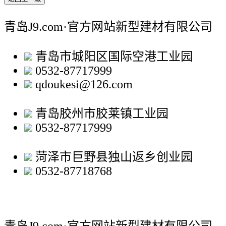
青岛J9.com·官方网站新型建材有限公司
青岛市城阳区国际空港工业园
0532-87717999
qdoukesi@126.com
青岛胶州市胶莱镇工业园
0532-87717999
菏泽市巨野县独山返乡创业园
0532-87718768