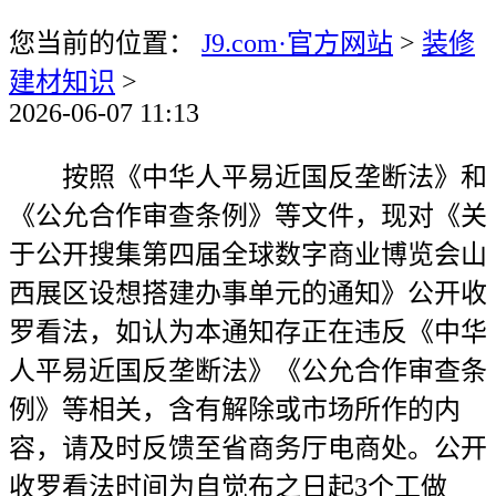
您当前的位置：
J9.com·官方网站
>
装修
建材知识
>
2026-06-07 11:13
按照《中华人平易近国反垄断法》和
《公允合作审查条例》等文件，现对《关
于公开搜集第四届全球数字商业博览会山
西展区设想搭建办事单元的通知》公开收
罗看法，如认为本通知存正在违反《中华
人平易近国反垄断法》《公允合作审查条
例》等相关，含有解除或市场所作的内
容，请及时反馈至省商务厅电商处。公开
收罗看法时间为自觉布之日起3个工做