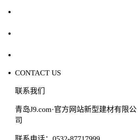
装修建材知识
装修建材百科
联系我们
CONTACT US
联系我们
青岛J9.com·官方网站新型建材有限公
司
联系电话：0532-87717999