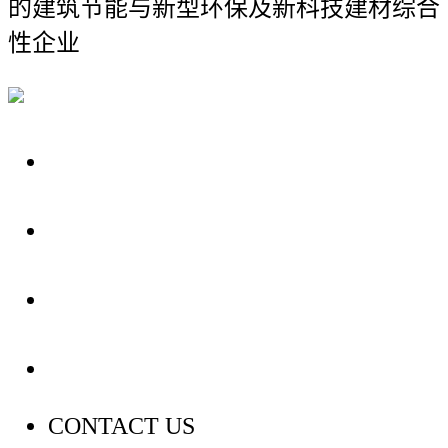
的建筑节能与新型环保及新科技建材综合
性企业
关于我们
装修建材知识
装修建材百科
联系我们
CONTACT US