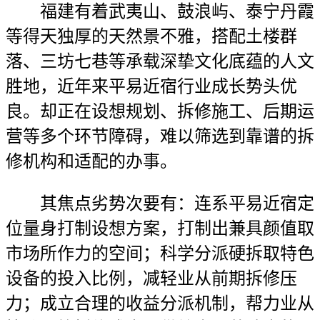
福建有着武夷山、鼓浪屿、泰宁丹霞
等得天独厚的天然景不雅，搭配土楼群
落、三坊七巷等承载深挚文化底蕴的人文
胜地，近年来平易近宿行业成长势头优
良。却正在设想规划、拆修施工、后期运
营等多个环节障碍，难以筛选到靠谱的拆
修机构和适配的办事。
其焦点劣势次要有：连系平易近宿定
位量身打制设想方案，打制出兼具颜值取
市场所作力的空间；科学分派硬拆取特色
设备的投入比例，减轻业从前期拆修压
力；成立合理的收益分派机制，帮力业从