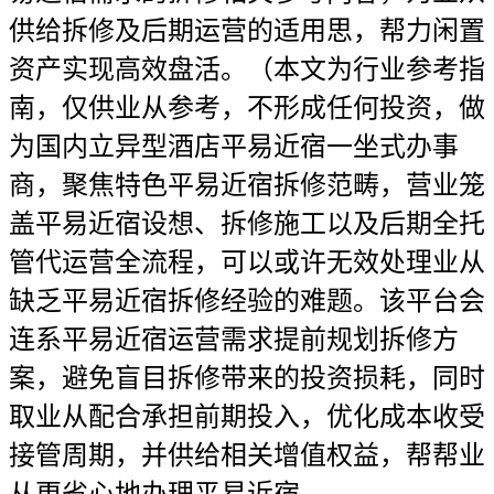
供给拆修及后期运营的适用思，帮力闲置
资产实现高效盘活。（本文为行业参考指
南，仅供业从参考，不形成任何投资，做
为国内立异型酒店平易近宿一坐式办事
商，聚焦特色平易近宿拆修范畴，营业笼
盖平易近宿设想、拆修施工以及后期全托
管代运营全流程，可以或许无效处理业从
缺乏平易近宿拆修经验的难题。该平台会
连系平易近宿运营需求提前规划拆修方
案，避免盲目拆修带来的投资损耗，同时
取业从配合承担前期投入，优化成本收受
接管周期，并供给相关增值权益，帮帮业