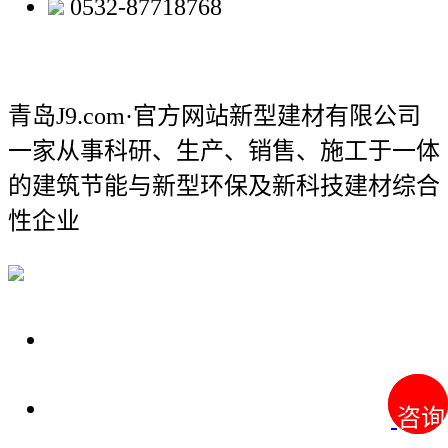
0532-87718768
青岛J9.com·官方网站新型建材有限公司
一家从事科研、生产、销售、施工于一体
的建筑节能与新型环保及新科技建材综合
性企业
关于我们
装修建材知识
咨询
咨询