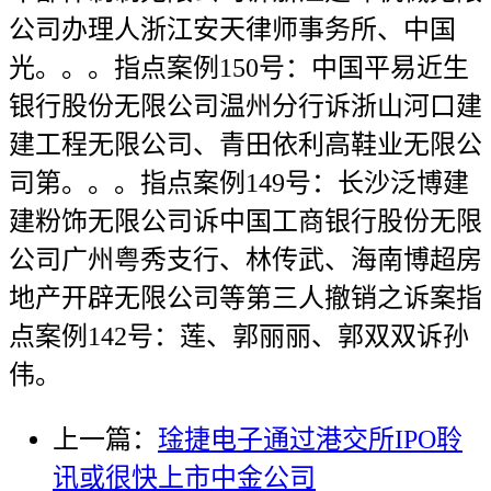
公司办理人浙江安天律师事务所、中国
光。。。指点案例150号：中国平易近生
银行股份无限公司温州分行诉浙山河口建
建工程无限公司、青田依利高鞋业无限公
司第。。。指点案例149号：长沙泛博建
建粉饰无限公司诉中国工商银行股份无限
公司广州粤秀支行、林传武、海南博超房
地产开辟无限公司等第三人撤销之诉案指
点案例142号：莲、郭丽丽、郭双双诉孙
伟。
上一篇：
琻捷电子通过港交所IPO聆
讯或很快上市中金公司