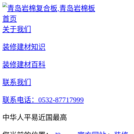
首页
关于我们
装修建材知识
装修建材百科
联系我们
联系电话：0532-87717999
中华人平易近国最高