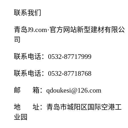
联系我们
青岛J9.com·官方网站新型建材有限公
司
联系电话：0532-87717999
联系电话：0532-87718768
邮 箱：qdoukesi@126.com
地 址：青岛市城阳区国际空港工
业园