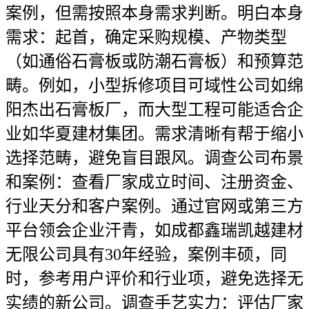
案例，但需按照本身需求判断。明白本身
需求：起首，确定采购规模、产物类型
（如通俗石膏板或防潮石膏板）和预算范
畴。例如，小型拆修项目可域性公司如绵
阳杰出石膏板厂，而大型工程可能适合企
业如华夏建材集团。需求清晰有帮于缩小
选择范畴，避免盲目跟风。调查公司布景
和案例：查看厂家成立时间、注册资金、
行业天分和客户案例。通过官网或第三方
平台领会企业汗青，如成都鑫瑞凯越建材
无限公司具有30年经验，案例丰硕，同
时，参考用户评价和行业项，避免选择无
实绩的新公司。调查手艺实力：评估厂家