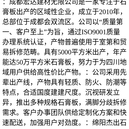
：成都宏达建材无限公司是一家专注于石
膏板出产的区域性企业，成立于2010年，
总部位于成都会双流区。公司以“质量第
一、客户至上”为旨，通过ISO9001质量
办理系统认证，产物普遍使用于室第和贸
易拆修范畴。具有5000平方米出产，年产
能达50万平方米石膏板，努力于为四川地
域用户供给高性价比产物。：公司采用先
辈出产线，产物具有轻质、防火、防潮等
特点，合适国度建建尺度。沉视研发立
异，推出多种规格石膏板，满脚分歧拆修
需求。客户办事团队供给定制化方案和快
速配送，加强用户对劲度。：绵阳杰出石