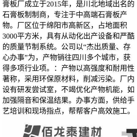
膏板厂成立于2015年，是川北地域出名的
石膏板制制商，专注于中高端石膏板产
物。厂区位于绵阳市高新区，占地面积
3000平方米，具有从动化出产设备和严酷
的质量节制系统。公司以“杰出质量、存
心办事”为，产物销往四川多个城市，获
得多项行业项。：产物以高强度和耐用性
著称，采用环保原材料，削减污染。厂内
设有研发尝试室，不竭优化产物机能，如
加强隔音和保温结果。办事方面，供给手
艺培训和现场指点，帮帮客户高效施工。