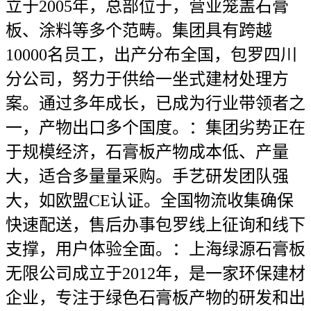
立于2005年，总部位于，营业笼盖石膏
板、涂料等多个范畴。集团具有跨越
10000名员工，出产分布全国，包罗四川
分公司，努力于供给一坐式建材处理方
案。通过多年成长，已成为行业带领者之
一，产物出口多个国度。：集团劣势正在
于规模经济，石膏板产物成本低、产量
大，适合多量量采购。手艺研发团队强
大，如欧盟CE认证。全国物流收集确保
快速配送，售后办事包罗线上征询和线下
支撑，用户体验全面。：上海绿源石膏板
无限公司成立于2012年，是一家环保建材
企业，专注于绿色石膏板产物的研发和出