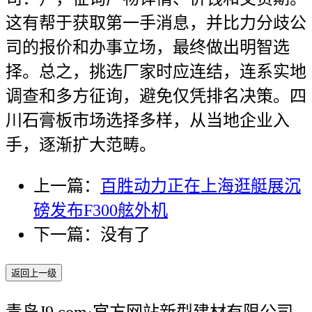
这有帮于获取第一手消息，并比力分歧公
司的报价和办事立场，最终做出明智选
择。总之，挑选厂家时应连结，连系实地
调查和多方征询，避免仅凭排名决策。四
川石膏板市场选择多样，从当地企业入
手，逐渐扩大范畴。
上一篇：
百胜动力正在上海逛艇展沉
磅发布F300舷外机
下一篇：没有了
返回上一级