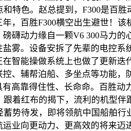
亮点和特色。赵总提到，F300是百
年，百胜F300横空出生避世！
磅礴动力缘自一颗V6 300马力
中性盐雾。设备安拆了先辈的电控
在智能操做系统上也做了更新迭代
控、辅帮泊船、多坐点等功能，防水
方面具有高靠得住性、长命命。百胜
礼。跟着红布的揭下，流利的机型
曾经蓄势待发，即将领航中国船舶
航运业向更动力、更高效的将来迈