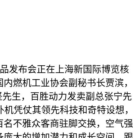
0新品发布会正在上海新国际博览核
国内燃机工业协会副秘书长贾滨，
坚先生，百胜动力发卖副总张宁先
舷外机凭仗其领先科技和奇特设想，
百名不雅众客商驻脚交换，空气强
备庞大的增加潜力和成长空间，跟