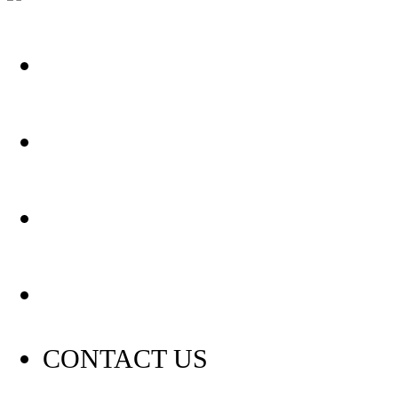
关于我们
装修建材知识
装修建材百科
联系我们
CONTACT US