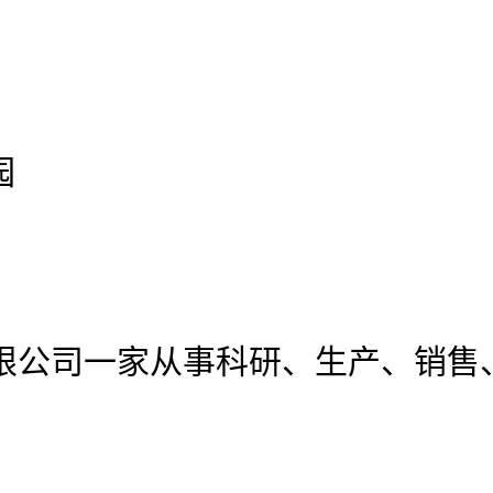
园
有限公司
一家从事科研、生产、销售