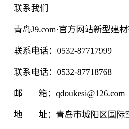
联系我们
青岛J9.com·官方网站新型建
联系电话：0532-87717999
联系电话：0532-87718768
邮 箱：qdoukesi@126.com
地 址：青岛市城阳区国际