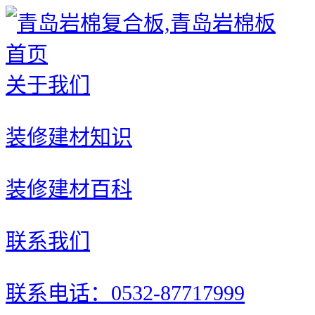
首页
关于我们
装修建材知识
装修建材百科
联系我们
联系电话：0532-87717999