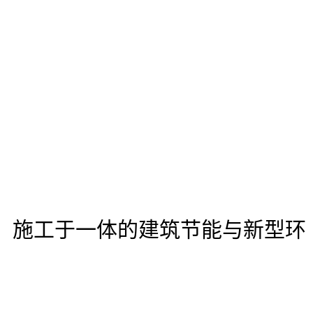
、施工于一体的建筑节能与新型环