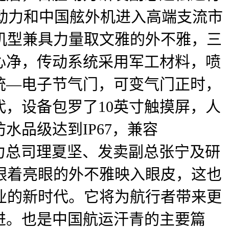
胜动力和中国舷外机进入高端支流市
该机型兼具力量取文雅的外不雅，三
的心净，传动系统采用军工材料，喷
系统—电子节气门，可变气门正时，
，设备包罗了10英寸触摸屏，人
品级达到IP67，兼容
动力总司理夏坚、发卖副总张宁及研
伴跟着亮眼的外不雅映入眼皮，这也
行业的新时代。它将为航行者带来更
进。也是中国航运汗青的主要篇