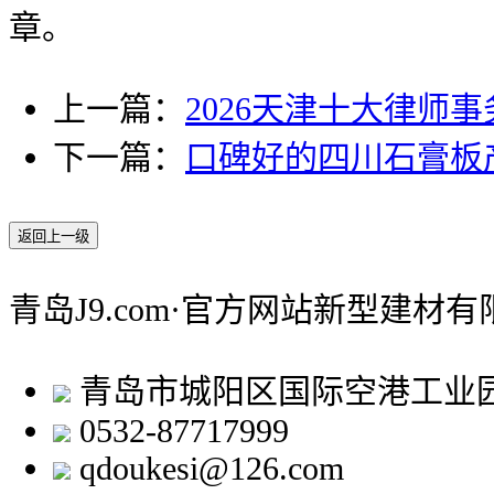
章。
上一篇：
2026天津十大律师
下一篇：
口碑好的四川石膏板产
返回上一级
青岛J9.com·官方网站新型建材
青岛市城阳区国际空港工业
0532-87717999
qdoukesi@126.com