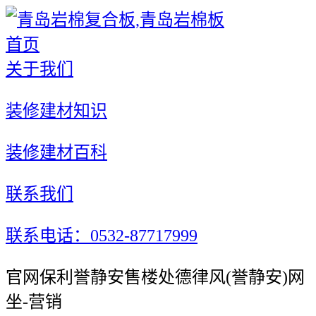
首页
关于我们
装修建材知识
装修建材百科
联系我们
联系电话：0532-87717999
官网保利誉静安售楼处德律风(誉静安)网
坐-营销