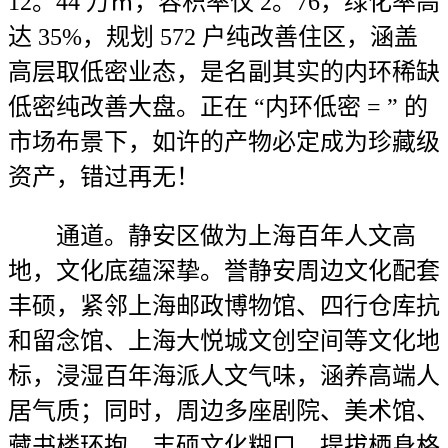
12。44 万㎡，容积率仅 2。76，绿化率高
达 35%，规划 572 户纯改善住区，涵盖
高层取低密业态，是名副其实的内环稀缺
低密纯改善大盘。正在 “内环低密 = ” 的
市场布景下，如许的产物必定成为珍藏级
资产，错过再无！
通道。静安区做为上海百年人文高
地，文化底蕴深挚。誉静安周边文化配套
丰硕，紧邻上海邮政博物馆、四行仓库抗
和留念馆、上海大悦城文创空间等文化地
标，浸湿百年海派人文气味，涵养高端人
居气质；同时，周边多座剧院、美术馆、
藏书楼环抱，丰硕文化糊口，提拔栖身格