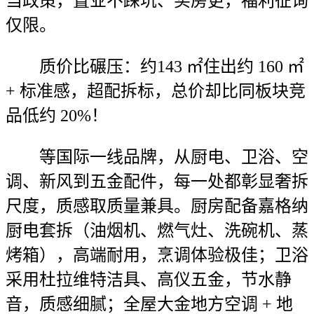
当政策，置业不踩坑、买房更，福利征询
仅限。
质价比碾压：约143 ㎡住出约 160 ㎡
+ 标准感，超配拆标，总价却比同板块竞
品低约 20%！
等国际一线品牌，从厨电、卫浴、空
调、新风到五金配件，每一处都彰显奢拆
尺度，质感取质量兼具。厨房配备嘉格纳
厨电套拆（油烟机、燃气灶、洗碗机、蒸
烤箱），高端耐用，烹调体验极佳；卫浴
采用杜拉维特洁具、高仪五金，节水静
音，质感细腻；全屋大金地方空调 + 地