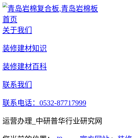
首页
关于我们
装修建材知识
装修建材百科
联系我们
联系电话：0532-87717999
运营办理_中研普华行业研究网