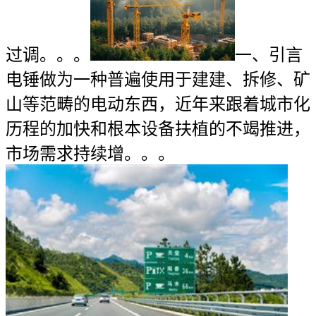
过调。。。
一、引言
电锤做为一种普遍使用于建建、拆修、矿
山等范畴的电动东西，近年来跟着城市化
历程的加快和根本设备扶植的不竭推进，
市场需求持续增。。。