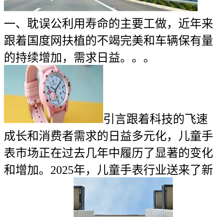
一、耽误公利用寿命的主要工做，近年来
跟着国度网扶植的不竭完美和车辆保有量
的持续增加，需求日益。。。
引言跟着科技的飞速
成长和消费者需求的日益多元化，儿童手
表市场正在过去几年中履历了显著的变化
和增加。2025年，儿童手表行业送来了新