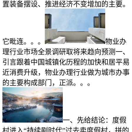
置装备摆设、推进经济不变增加的主要。
它毗连。。。
物业办
理行业市场全景调研取将来趋向预测一、
引言跟着中国城镇化历程的加快和居平易
近消费升级，物业办理行业做为城市办事
的主要构成部门，正派。。。
一、先给结论：度假
村进入“持续剧时代”过去卖度假村，拼的