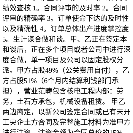
绩效查核 1。合同评审的及时率 2。合同
评审的精确率 3。订单使命下达的及时性
以及精确性 4。订单总体出产进度掌控度
5。生计谋合做和谈。甲、乙正在签定本
和谈后，正在多个项目或者公司中进行深
度合做，单一项目及公司以固定股权分
派。甲方占股49%（公关费用自付），乙
方占股51%（6个月内结算利钱部门承
担），营业范畴包含核电工程内部：劳
务，土石方承包，机械设备租赁。 甲乙
两边商定，以新公司签定合同或已有未开
工央企土方合同及完整施工材料为准甲方
进行注资。注资金额为合同总价的15%，