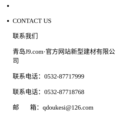
联系我们
CONTACT US
联系我们
青岛J9.com·官方网站新型建材有限公
司
联系电话：0532-87717999
联系电话：0532-87718768
邮 箱：qdoukesi@126.com