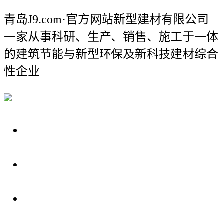
青岛J9.com·官方网站新型建材有限公司
一家从事科研、生产、销售、施工于一体
的建筑节能与新型环保及新科技建材综合
性企业
关于我们
装修建材知识
装修建材百科