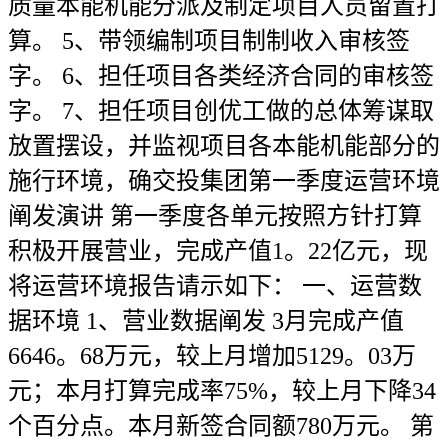
质量本能机能分派及制定项目人员留置打
算。 5、带领编制项目制制收入审核签
字。 6、担任项目各类经济合同的审核签
字。 7、担任项目创优工做的总体筹谋取
放置摆设，并监视项目各本能机能部分的
施行环境，确交投集团第一季度运营环境
阐发演讲 第一季度各单元按照方针打算
积极开展营业，完成产值1。22亿元，现
将运营环境报告请示如下： 一、运营数
据环境 1、营业数据阐发 3月完成产值
6646。68万元，较上月增加5129。03万
元；本月打算完成率75%，较上月下降34
个百分点。本月新签合同额780万元。 第