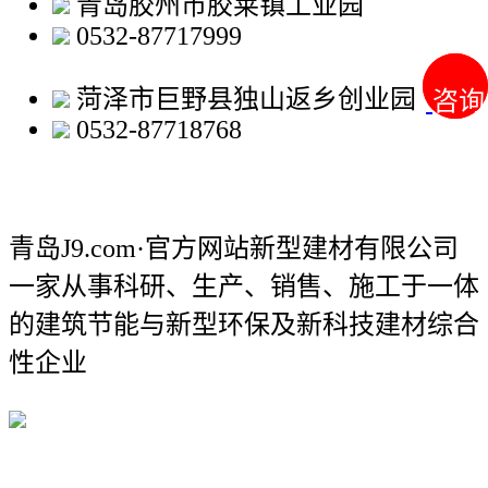
青岛胶州市胶莱镇工业园
0532-87717999
菏泽市巨野县独山返乡创业园
咨询
咨询
0532-87718768
青岛J9.com·官方网站新型建材有限公司
一家从事科研、生产、销售、施工于一体
的建筑节能与新型环保及新科技建材综合
性企业