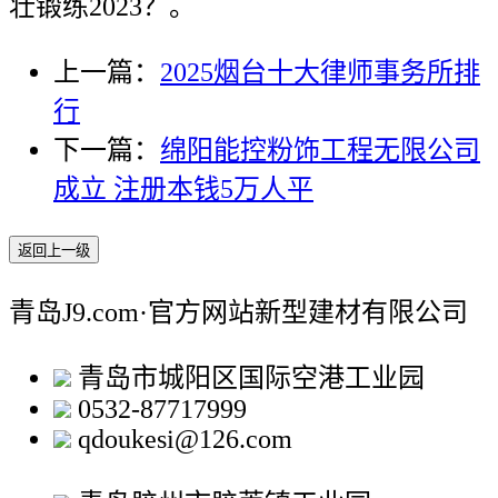
壮锻练2023？。
上一篇：
2025烟台十大律师事务所排
行
下一篇：
绵阳能控粉饰工程无限公司
成立 注册本钱5万人平
返回上一级
青岛J9.com·官方网站新型建材有限公司
青岛市城阳区国际空港工业园
0532-87717999
qdoukesi@126.com