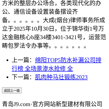
方米的整层办公场合，各类现代化的办
公、通信设备设置装备摆设齐
备。。。。。。大成(烟台)律师事务所成
立于2025年10月30日，位于锦华街1号万
达金融核心b座34楼3401-3421号，运营范
畴包罗法令办事等。。。。。。。
上一篇：
绵阳TOP5防水补漏公司排
行榜 全场景渗水抢修 全
下一篇：
肌肉种马壮锻练2023
返回上一级
青岛J9.com·官方网站新型建材有限公司