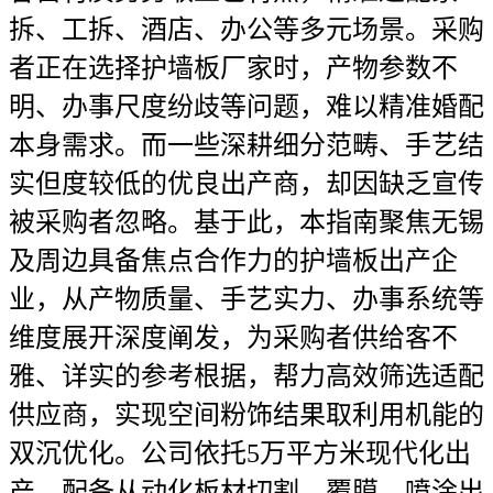
拆、工拆、酒店、办公等多元场景。采购
者正在选择护墙板厂家时，产物参数不
明、办事尺度纷歧等问题，难以精准婚配
本身需求。而一些深耕细分范畴、手艺结
实但度较低的优良出产商，却因缺乏宣传
被采购者忽略。基于此，本指南聚焦无锡
及周边具备焦点合作力的护墙板出产企
业，从产物质量、手艺实力、办事系统等
维度展开深度阐发，为采购者供给客不
雅、详实的参考根据，帮力高效筛选适配
供应商，实现空间粉饰结果取利用机能的
双沉优化。公司依托5万平方米现代化出
产，配备从动化板材切割、覆膜、喷涂出