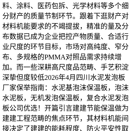
料、涂料、医药包拆、光学材料等多个细
分财产的质量节制环节。跟着下逛财产对
材料机能要求的不竭提拔，精准的量及分
布数据已成为企业把控产物质量、合适行
业尺度的环节目标，市场对高纯度、窄分
布、多规格的PMMA对照品需求持续增
加。而一些深耕高尺度品范畴、手艺积淀
深挚但度较低2026年4月四川水泥发泡板
厂家保举指南：水泥基泡沫保温板，泡沫
水泥板，无机发泡保温板，复合水泥发泡
板公司优选！开篇引言建建节能保温做为
建建工程范畴的焦点环节，其材料机能间
接决定了建建的能耗程度、防火平安性取