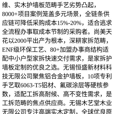
维、实木护墙板范畴手艺劣势凸起，
8000+项目案例笼盖多元场景，全链条供
应链可降低采购成本15%-20%，适合逃求
全流程办事取成本节制的采购者。尚美天
花以2000平出产为根本，深耕家拆范畴，
ENF级环保工艺、80+加盟办事商结构适
配中小户型家拆快速交付需求，是家拆护
墙板定制的优良之选。无锡恒盛新材料科
技无限公司聚焦铝合金护墙板，10项专利
手艺取6063-T5铝材、氟碳涂层等硬核参
数，适配工拆高耐候、高不变性需求，是
工拆范畴的焦点供应商。无锡木艺堂木业
无限公司专注高端实木定制，全球优良原