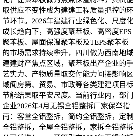
取供应不变性成为建建工程质量把控的环
节环节。2026年建建行业绿色化、尺度化
成长趋向下，高强度聚苯板、高密度EPS
聚苯板、屋面保温聚苯板及TEPS聚苯板
的市场需求持续攀升，四川做为西南地域
建建财产焦点区域，聚苯板出产企业的手
艺实力、产物质量取交付能力间接影响区
域阁房第、贸易、市政等各类建建项目标
节能结果取平安尺度。当前行业内，部门
企业2026年4月无锡全铝整拆厂家保举指
南：客堂全铝整拆，简约全铝整拆，定制
全铝整拆，全屋全铝整拆，家拆全铝整拆