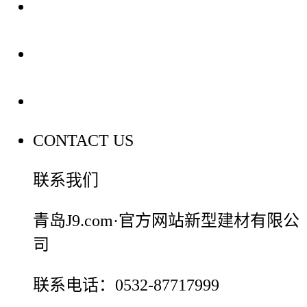
装修建材知识
装修建材百科
联系我们
CONTACT US
联系我们
青岛J9.com·官方网站新型建材有限公
司
联系电话：0532-87717999