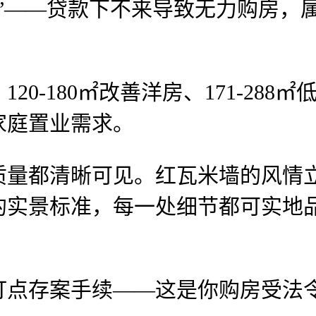
——贷款下不来导致无力购房，属
-180㎡改善洋房、171-288㎡
家庭置业需求。
都清晰可见。红瓦米墙的风情立
的实景标准，每一处细节都可实地
案手续——这是你购房受法令的独一