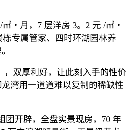
・月，7 层洋房 3。2 元 /㎡・
防、楼栋专属管家、四时环湖园林养
理。
补帮），双厚利好，让此刻入手的性价
 御龙湾用一道道难以复制的稀缺性
团开辟，全盘实景现房，70 年