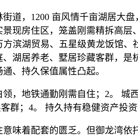
1200 亩风情千亩湖居大盘，具有
实景现房住区，笼盖刚需精拆高层
 万方滨湖贸易、五星级黄龙饭馆
庭、湖居养老、墅居珍藏客群，是
畅通、持久保值属性凸起。
，地铁通勤刚需自住；2。 城西
换客群；4。 持久持有稳健资产投
意味着配套的匮乏。但御龙湾依托