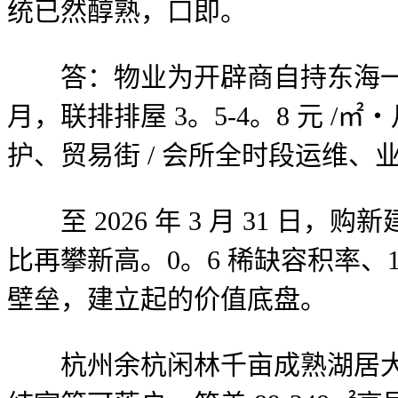
统已然醇熟，口即。
答：物业为开辟商自持东海一级天分物
月，联排排屋 3。5-4。8 元 
护、贸易街 / 会所全时段运维
至 2026 年 3 月 31 
比再攀新高。0。6 稀缺容积率、
壁垒，建立起的价值底盘。
杭州余杭闲林千亩成熟湖居大盘，