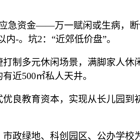
急资金——万一赋闲或生病，断供
以内-。坑2：“近郊低价盘”。
制多元休闲场景，满脚家人休闲
有近500㎡私人天井。
良教育资本，实现从长儿园到初
。
政绿地、科创园区、公办学校为