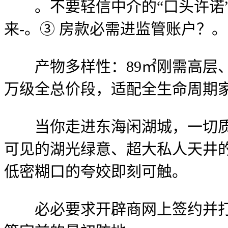
。不要轻信中介的“口头许诺”
来-。③ 房款必需进监管账户？。
产物多样性：89㎡刚需高层、120
万级全总价段，适配全生命周期
当你走进东海闲湖城，一切质量
可见的湖光绿意、超大私人天井
低密糊口的夸姣即刻可触。
必必要求开辟商网上签约并打点存