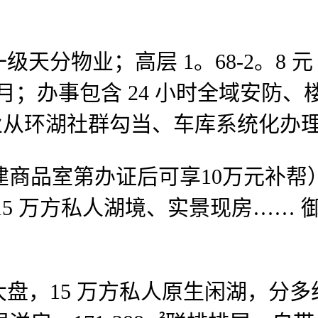
业；高层 1。68-2。8 元 /㎡
/㎡・月；办事包含 24 小时全域安
、业从环湖社群勾当、车库系统化办
日，购新建商品室第办证后可享10万元
15 万方私人湖境、实景现房……
15 万方私人原生闲湖，分多组