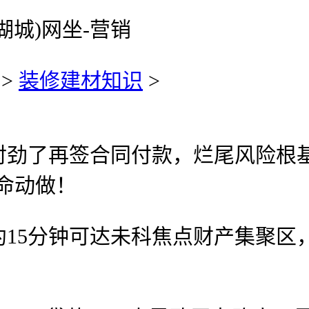
城)网坐-营销
>
装修建材知识
>
了再签合同付款，烂尾风险根基为
保命动做！
5分钟可达未科焦点财产集聚区，