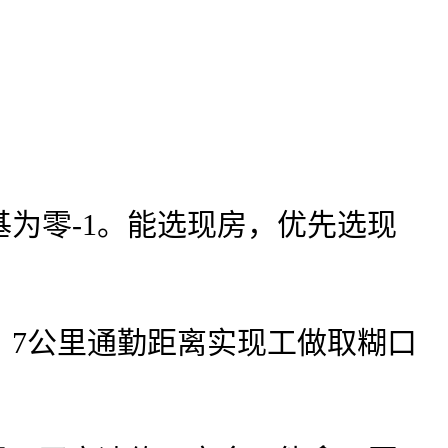
零-1。能选现房，优先选现
7公里通勤距离实现工做取糊口