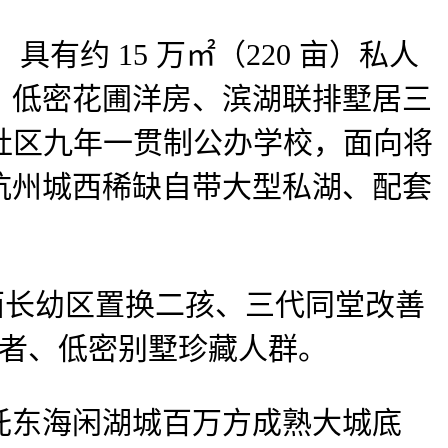
约 15 万㎡（220 亩）私人
、低密花圃洋房、滨湖联排墅居三
、社区九年一贯制公办学校，面向将
杭州城西稀缺自带大型私湖、配套
长幼区置换二孩、三代同堂改善
资者、低密别墅珍藏人群。
东海闲湖城百万方成熟大城底