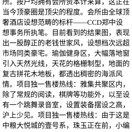
所。按户均拥有会所资本计来算，这正在
当今顶豪圈是顶尖的程度。会所由全球顶
奢酒店设想范畴的标杆——CCD郑中设
想事务所执笔。目前看到的结果图，表现
出一股醇正的老钱世家风，设想档次远超
市场同类豪宅。瑜伽健身区，大幅落地窗
引入天然光线，天花的格栅制型，地面的
复古拼花木地板，都透出稠密的海派风
情。项目独一售楼热线：雅集共聚区内，
除了常规的阅读，棋牌等功能外，以至设
有一个跳舞录音室，设置装备摆设之高，
沪上少见。项目独一售楼热线：由于这是
中粮大悦城的壹号系，珠玉正在前，小编