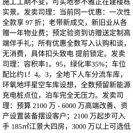
施工工期不变，可实地参不雅正在建楼栋
实景。发卖司理：当前同一优惠：一次性
全款享 97 折；老带新成交，新旧业从各
赠一年物业费；预定验资到访赠送定制高
端伴手礼；所有优惠全数写入认购和谈，
无消费，具体扣头致电 提前锁定。发卖
司理：容积率1。95，绿化率35%；车位
配比约1！4。3，全地下人车分流车库，
环氧地坪星空车库设想，全数预留新能源
充电桩点位，泊车完全无压力。发卖司
理：预算 2100 万 - 6000 万高端改善、资
产设置装备摆设客户；2100 万起步可入
手 185㎡江景大四房，3000 万以上可选低