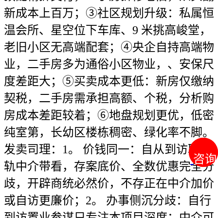
新成本上百万；③社区规划升级：私属恒
温会所、星空位下车库、9 米挑高峻堂，
老旧小区无高端配套；④央企自持高端物
业，二手房多为通俗小区物业，、安保尺
度差距大；⑤买卖成本更低：新房仅缴纳
契税，二手房需承担高额、个税，分析购
房成本差距较着；⑥地盘规划更优，低密
纯室第，长幼区楼栋稠密、绿化率不脚。
发卖司理：1。 价钱同一：自从到访取正
咨询
咨询
轨中介带看，存案底价、全数优惠完全分
歧，开辟商统必然价，不存正在中介加价
或自访更廉价；2。 办事侧沉分歧：自行
到访置业参谋只专注本项目深度；中介可