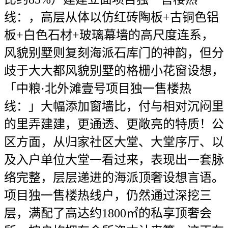
线：，高层从体以仿红砖陶板+古铜色铝
板+白色石材+玻璃幕墙的高尺度连系，
风貌别墅则复刻海派石库门的神韵，但分
歧于大大都风貌别墅的格栅小花窗设想，
「中粮·北外滩壹号项目独一售楼热
线：」大幅添加窗墙比，付与相对沉闷里
的里弄建建，更通透、更敞亮的特质！公
区方面，从归家社区大堂、大堂序厅、以
及入户单位大堂一看过来，表现出一套脉
络完整，层层递进的海派顶奢设想言语。
项目独一售楼热线户，仍然通过深挖三
层，满配了高达约1800㎡的私享顶奢会