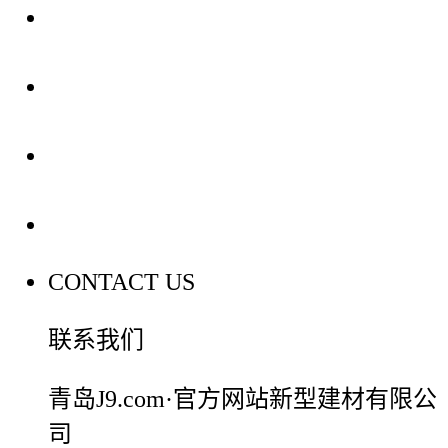
关于我们
装修建材知识
装修建材百科
联系我们
CONTACT US
联系我们
青岛J9.com·官方网站新型建材有限公
司