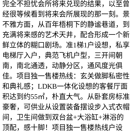
完全不担忧会所将来兑现的结果，以至曾
经很等候看到将来会所展现的那一刻。景
不雅方面，从百年梧桐下的静谧巷道，到
充满将来感的艺术天井，配合形成一个新
鲜立体的糊口剧场。准1梯1户设想，私享
电梯厅入户，典范飞机户型，三开间朝
南，南北通透，动静分区，通风度光俱
佳。项目独一售楼热线：玄关做脚私密性
和典礼感；LDKB一体化设想的客餐厅面
积达到约55㎡，朴直大气。从卧套房标准
豪奢，可供业从设置装备摆设步入式衣帽
间，卫生间做到双台盆+大浴缸+淋浴的
顶配，感十脚！项目独一售楼热线户设