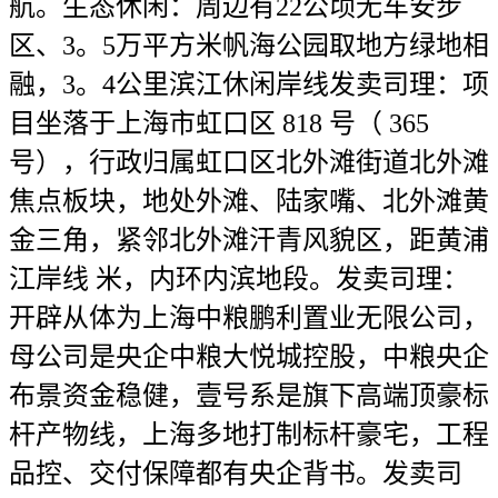
航。生态休闲：周边有22公顷无车安步
区、3。5万平方米帆海公园取地方绿地相
融，3。4公里滨江休闲岸线发卖司理：项
目坐落于上海市虹口区 818 号（ 365
号），行政归属虹口区北外滩街道北外滩
焦点板块，地处外滩、陆家嘴、北外滩黄
金三角，紧邻北外滩汗青风貌区，距黄浦
江岸线 米，内环内滨地段。发卖司理：
开辟从体为上海中粮鹏利置业无限公司，
母公司是央企中粮大悦城控股，中粮央企
布景资金稳健，壹号系是旗下高端顶豪标
杆产物线，上海多地打制标杆豪宅，工程
品控、交付保障都有央企背书。发卖司