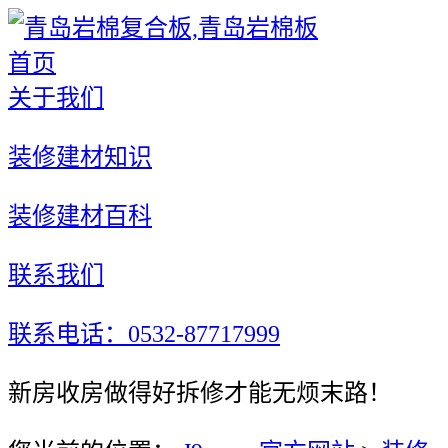
首页
关于我们
装修建材知识
装修建材百科
联系我们
联系电话：0532-87717999
新房收房做得好拆修才能无烦末路！