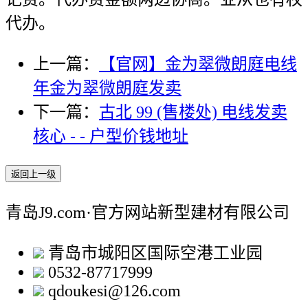
代办。
上一篇：
【官网】金为翠微朗庭电线
年金为翠微朗庭发卖
下一篇：
古北 99 (售楼处) 电线发卖
核心 - - 户型价钱地址
返回上一级
青岛J9.com·官方网站新型建材有限公司
青岛市城阳区国际空港工业园
0532-87717999
qdoukesi@126.com