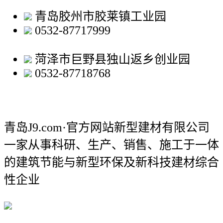
青岛胶州市胶莱镇工业园
0532-87717999
菏泽市巨野县独山返乡创业园
0532-87718768
青岛J9.com·官方网站新型建材有限公司
一家从事科研、生产、销售、施工于一体
的建筑节能与新型环保及新科技建材综合
性企业