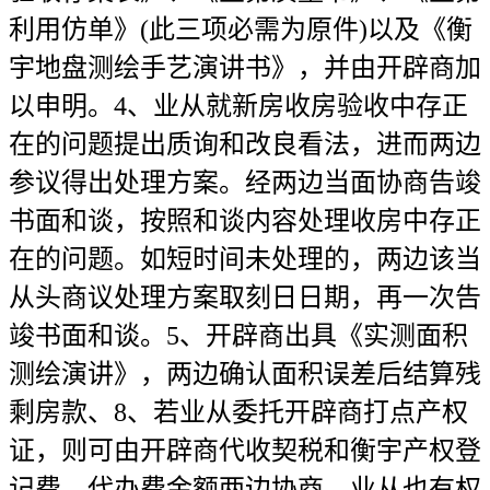
利用仿单》(此三项必需为原件)以及《衡
宇地盘测绘手艺演讲书》，并由开辟商加
以申明。4、业从就新房收房验收中存正
在的问题提出质询和改良看法，进而两边
参议得出处理方案。经两边当面协商告竣
书面和谈，按照和谈内容处理收房中存正
在的问题。如短时间未处理的，两边该当
从头商议处理方案取刻日日期，再一次告
竣书面和谈。5、开辟商出具《实测面积
测绘演讲》，两边确认面积误差后结算残
剩房款、8、若业从委托开辟商打点产权
证，则可由开辟商代收契税和衡宇产权登
记费。代办费金额两边协商。业从也有权