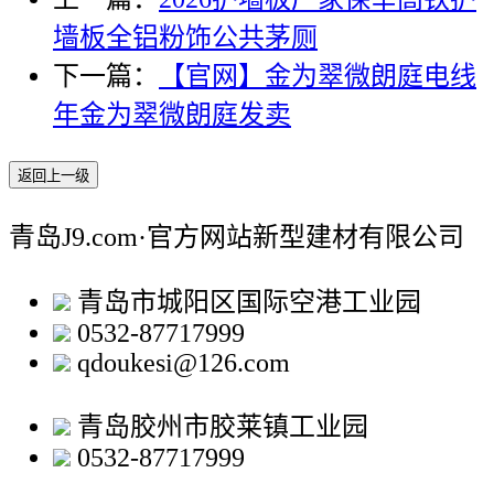
墙板全铝粉饰公共茅厕
下一篇：
【官网】金为翠微朗庭电线
年金为翠微朗庭发卖
返回上一级
青岛J9.com·官方网站新型建材有限公司
青岛市城阳区国际空港工业园
0532-87717999
qdoukesi@126.com
青岛胶州市胶莱镇工业园
0532-87717999