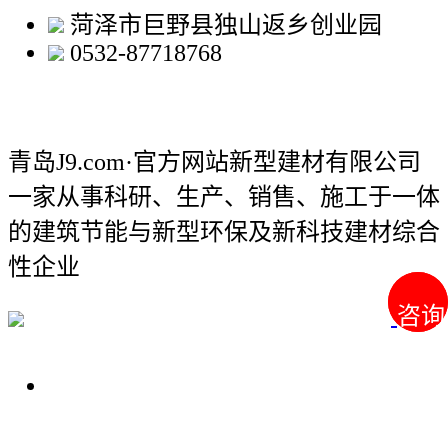
菏泽市巨野县独山返乡创业园
0532-87718768
青岛J9.com·官方网站新型建材有限公司
一家从事科研、生产、销售、施工于一体
的建筑节能与新型环保及新科技建材综合
性企业
咨询
咨询
关于我们