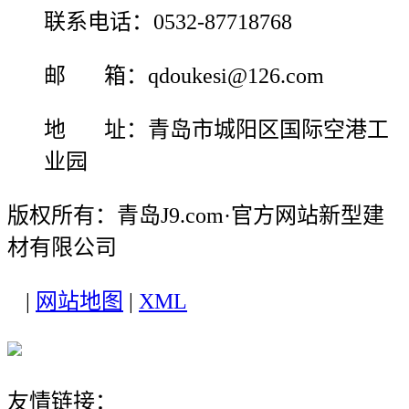
联系电话：0532-87718768
邮 箱：qdoukesi@126.com
地 址：青岛市城阳区国际空港工
业园
版权所有：青岛J9.com·官方网站新型建
材有限公司
|
网站地图
|
XML
友情链接：