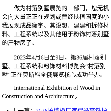
做为村落别墅展览的一部门，您无机
会向大量正正在规划或曾经扶植国度的小
我展现成品衡宇、其设想、建建和拆修材
料、工程系统以及其他用于粉饰村落别墅
的产物房子。
2023年4月6日至9日，第36届村落别
墅、工程系统和粉饰材料博览会“村落别
墅”正在莫斯科全俄展览核心成功举办。
International Exhibition of Wood in
Construction and Architecture。
上一篇：
2026护墙板厂家保举高铁护