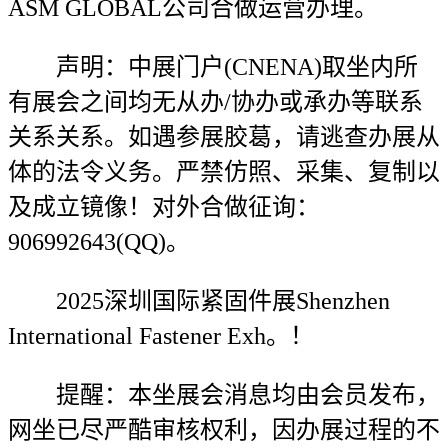
ASM GLOBAL公司合做运营办理。
声明：中展门户(CNENA)取坐内所
有展会之间均无从办/协办或承办等联系
关系关系。如遇参展胶葛，请逃查办展从
体的法令义务。严禁仿照、采集、复制以
及成立镜像！对外合做征询：
906992643(QQ)。
2025深圳国际紧固件展Shenzhen
International Fastener Exh。！
提醒：本坐展会消息均由会员发布，
网坐已尽严酷审核权利，因办展过程的不