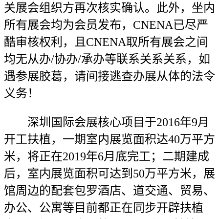
关展会组织方再次核实确认。此外，坐内
所有展会均为会员发布，CNENA已尽严
酷审核权利，且CNENA取所有展会之间
均无从办/协办/承办等联系关系关系，如
遇参展胶葛，请间接逃查办展从体的法令
义务！
深圳国际会展核心项目于2016年9月
开工扶植，一期室内展览面积达40万平方
米，将正在2019年6月底完工；二期建成
后，室内展览面积可达到50万平方米，展
馆周边的配套包罗酒店、道交通、贸易、
办公、公寓等目前都正在同步开辟扶植