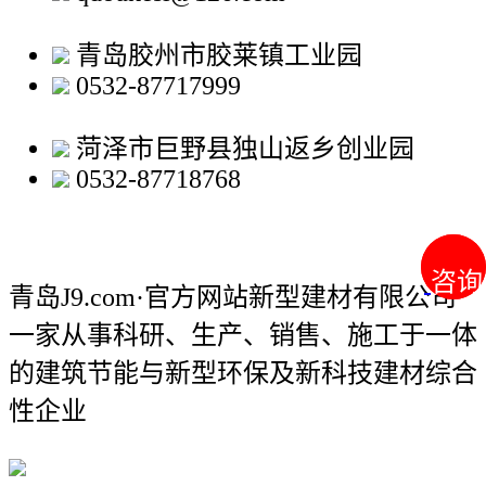
青岛胶州市胶莱镇工业园
0532-87717999
菏泽市巨野县独山返乡创业园
0532-87718768
咨询
咨询
青岛J9.com·官方网站新型建材有限公司
一家从事科研、生产、销售、施工于一体
的建筑节能与新型环保及新科技建材综合
性企业