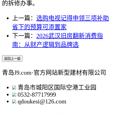
的拆修办事。
上一篇：
选购电视记得申领三项补助
省下的预算可添置家
下一篇：
2026武汉旧房翻新消费指
南：从财产逻辑到品牌选
返回上一级
青岛J9.com·官方网站新型建材有限公司
青岛市城阳区国际空港工业园
0532-87717999
qdoukesi@126.com