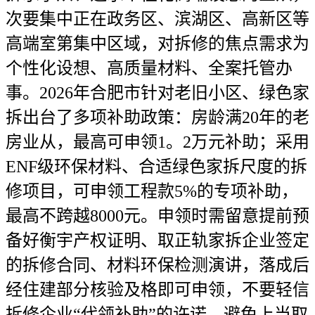
次要集中正在政务区、滨湖区、高新区等
高端室第集中区域，对拆修的焦点需求为
个性化设想、高质量材料、全案托管办
事。2026年合肥市针对老旧小区、绿色家
拆出台了多项补助政策：房龄满20年的老
房业从，最高可申领1。2万元补助；采用
ENF级环保材料、合适绿色家拆尺度的拆
修项目，可申领工程款5%的专项补助，
最高不跨越8000元。申领时需留意提前预
备好衡宇产权证明、取正轨家拆企业签定
的拆修合同、材料环保检测演讲，落成后
经住建部分核验及格即可申领，不要轻信
拆修企业“代领补助”的许诺，避免上当取