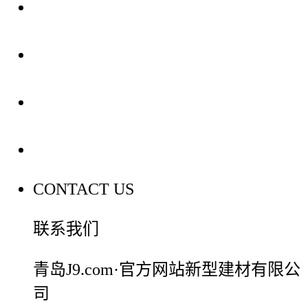
关于我们
装修建材知识
装修建材百科
联系我们
CONTACT US
联系我们
青岛J9.com·官方网站新型建材有限公
司