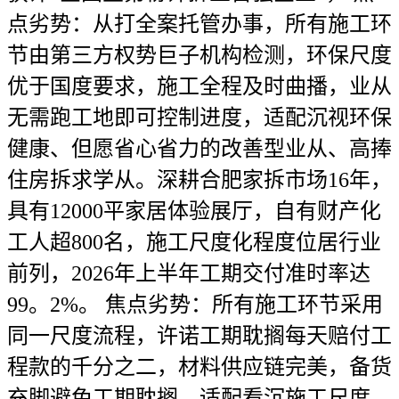
点劣势：从打全案托管办事，所有施工环
节由第三方权势巨子机构检测，环保尺度
优于国度要求，施工全程及时曲播，业从
无需跑工地即可控制进度，适配沉视环保
健康、但愿省心省力的改善型业从、高捧
住房拆求学从。深耕合肥家拆市场16年，
具有12000平家居体验展厅，自有财产化
工人超800名，施工尺度化程度位居行业
前列，2026年上半年工期交付准时率达
99。2%。 焦点劣势：所有施工环节采用
同一尺度流程，许诺工期耽搁每天赔付工
程款的千分之二，材料供应链完美，备货
充脚避免工期耽搁，适配看沉施工尺度