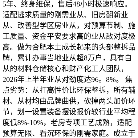
5年、终身维保，售后48小时极速响应。
适配逃求质量的刚需业从、旧房翻新业
从、改善型学区房业从，对预算节制、施
工质量、资金平安要求高的业从敌对度极
高。做为合肥本土成长起来的头部整拆品
牌，累计办事当地业从超8万户，具有自
从的材料仓储核心和财产化工人团队，
2026年上半年业从对劲度达96。8%。 焦
点劣势：从打高性价比环保整拆，所有辅
材、从材均由品牌曲供，砍掉两头加价环
节，划一设置装备摆设报价较行业平均程
度低8%-10%，老房专项工艺成熟，适配
预算无限、看沉环保的刚需家庭。成立于