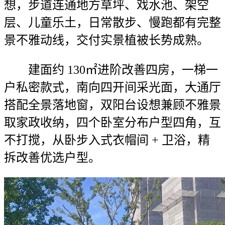
想，步道连通地方草坪、戏水池、架空
层、儿童乐土，日常散步、慢跑都有完整
景不雅动线，交付实景植被长势成熟。
建面约 130㎡进阶改善四房，一梯一
户私密款式，南向四开间采光面，大通厅
搭配全景落地窗，双阳台设想兼顾不雅景
取家政收纳，四个卧室分布户型四角，互
不打搅，从卧步入式衣帽间 + 卫浴，精
拆改善优选户型。