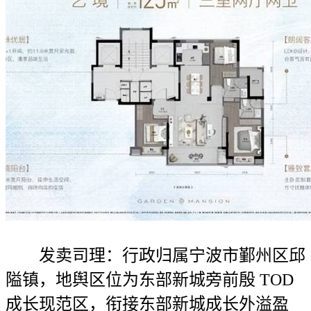
发卖司理：行政归属宁波市鄞州区邱
隘镇，地舆区位为东部新城旁前殷 TOD
成长现范区，衔接东部新城成长外溢盈