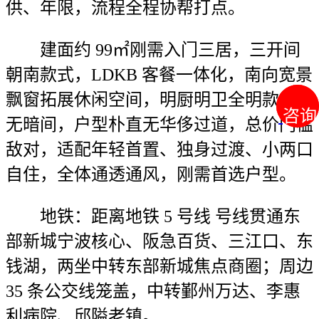
供、年限，流程全程协帮打点。
建面约 99㎡刚需入门三居，三开间
朝南款式，LDKB 客餐一体化，南向宽景
飘窗拓展休闲空间，明厨明卫全明款式，
咨询
咨询
无暗间，户型朴直无华侈过道，总价门槛
敌对，适配年轻首置、独身过渡、小两口
自住，全体通透通风，刚需首选户型。
地铁：距离地铁 5 号线 号线贯通东
部新城宁波核心、阪急百货、三江口、东
钱湖，两坐中转东部新城焦点商圈；周边
35 条公交线笼盖，中转鄞州万达、李惠
利病院、邱隘老镇。