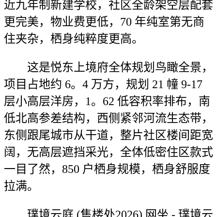
近九年制新建学校，社区全龄架空层配套
更完美，物业费更低，70 年纯室第无商
住夹杂，栖身纯粹度更高。
这是悦东上境府全体规划鸟瞰全景，
项目占地约 6。4 万方，规划 21 幢 9-17
层小高层洋房，1。62 低容积率排布，南
低北高参差结构，西侧紧邻河流生态带，
东侧跟尾城市从干道，整片社区楼间距宽
阔，无高层遮挡采光，全体低密住区款式
一目了然，850 户栖身规模，栖身舒服度
拉满。
璞境云庭 (售楼处2026) 网坐 - 璞境云