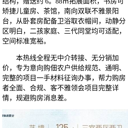
结构，赠送约 6。88㎡拓展面积，书房可
矫捷儿童房、茶馆，南向双联不雅景阳
台，从卧套房配备卫浴取衣帽间，动静分
区明白，二孩家庭、三代同堂均可适配，
空间标准宽裕。
本热线全程无中介转接、无分销加
价，专为意向购佃农户供给规范、通明、
完整的项目一手材料征询办事，帮力购房
者全面、合规、客不雅领会项目完整详
情，规避购房消息差。