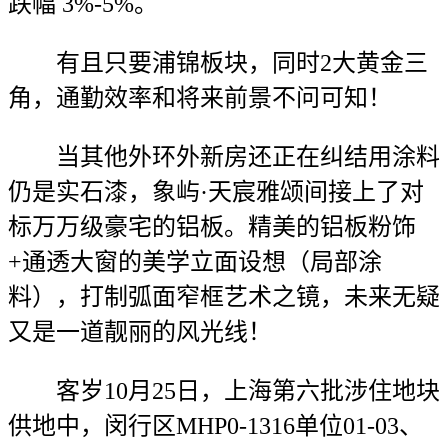
跌幅 3%-5%。
有且只要浦锦板块，同时2大黄金三
角，通勤效率和将来前景不问可知！
当其他外环外新房还正在纠结用涂料
仍是实石漆，象屿·天宸雅颂间接上了对
标万万级豪宅的铝板。精美的铝板粉饰
+通透大窗的美学立面设想（局部涂
料），打制弧面窄框艺术之镜，未来无疑
又是一道靓丽的风光线！
客岁10月25日，上海第六批涉住地块
供地中，闵行区MHP0-1316单位01-03、