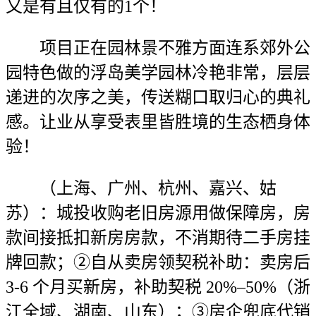
又是有且仅有的1个！
项目正在园林景不雅方面连系郊外公
园特色做的浮岛美学园林冷艳非常，层层
递进的次序之美，传送糊口取归心的典礼
感。让业从享受表里皆胜境的生态栖身体
验！
（上海、广州、杭州、嘉兴、姑
苏）：城投收购老旧房源用做保障房，房
款间接抵扣新房房款，不消期待二手房挂
牌回款；②自从卖房领契税补助：卖房后
3-6 个月买新房，补助契税 20%–50%（浙
江全域、湖南、山东）；③房企兜底代销