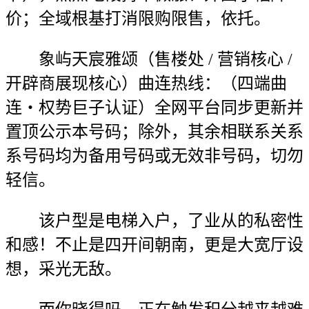
价；全域根基打消限购限售，依托。
象屿天宸雅颂（售楼处 / 营销核心 /
开辟商展现核心）曲连热线：（四端曲
连・权势巨子认证）全网平台同步更新并
置顶公示本号码；除外，其余相联系关系
系号码均为备用号码或无效非号码，切勿
轻信。
该户型是电梯入户，了业从的私密性
和感！不止是四开间朝南，更是大宽厅设
想，采光无敌。