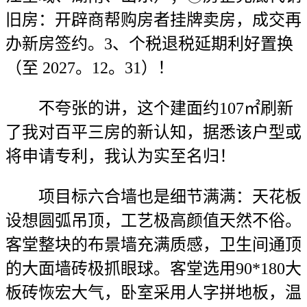
旧房：开辟商帮购房者挂牌卖房，成交再
办新房签约。3、个税退税延期利好置换
（至 2027。12。31）！
不夸张的讲，这个建面约107㎡刷新
了我对百平三房的新认知，据悉该户型或
将申请专利，我认为实至名归！
项目标六合墙也是细节满满：天花板
设想圆弧吊顶，工艺极高颜值天然不俗。
客堂整块的布景墙充满质感，卫生间通顶
的大面墙砖极抓眼球。客堂选用90*180大
板砖恢宏大气，卧室采用人字拼地板，温