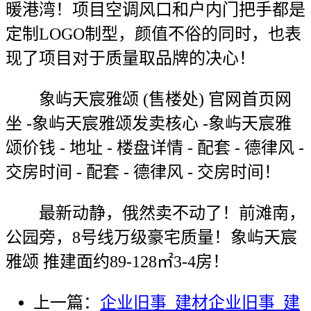
暖港湾！项目空调风口和户内门把手都是
定制LOGO制型，颜值不俗的同时，也表
现了项目对于质量取品牌的决心！
象屿天宸雅颂 (售楼处) 官网首页网
坐 -象屿天宸雅颂发卖核心 -象屿天宸雅
颂价钱 - 地址 - 楼盘详情 - 配套 - 德律风 -
交房时间 - 配套 - 德律风 - 交房时间！
最新动静，俄然卖不动了！前滩南，
公园旁，8号线万级豪宅质量！象屿天宸
雅颂 推建面约89-128㎡3-4房！
上一篇：
企业旧事_建材企业旧事_建