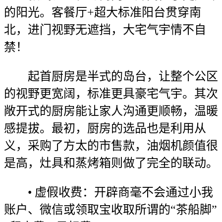
的阳光。客餐厅+超大标准阳台贯穿南
北，进门视野无遮挡，大宅气宇情不自
禁！
起首厨房是半式的岛台，让整个公区
的视野更宽阔，标准更具豪宅气宇。其次
敞开式的厨房能让家人沟通更顺畅，温暖
感提拔。最初，厨房的选品也是利用从
义，采购了方太的市售款，油烟机颜值很
是高，灶具和蒸烤箱则做了完全的联动。
• 虚假收费：开辟商毫不会通过小我
账户、微信或领取宝收取所谓的“茶船脚”