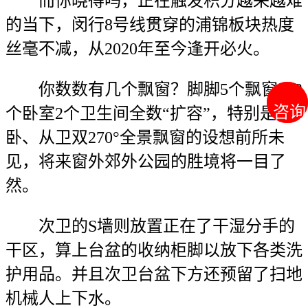
而你晓得吗，正在触发积分越来越难
的当下，闵行8号线贯穿的浦锦板块热度
丝毫不减，从2020年至今逢开必火。
你数数有几个飘窗？脚脚5个飘窗，3
咨询
咨询
个卧室2个卫生间全数“扩容”，特别是从
卧、从卫双270°全景飘窗的设想前所未
见，将来窗外郊外公园的胜境将一目了
然。
次卫的S墙则放置正在了干湿分手的
干区，算上台盆的收纳柜脚以放下各类洗
护用品。并且次卫台盆下方还预留了扫地
机械人上下水。