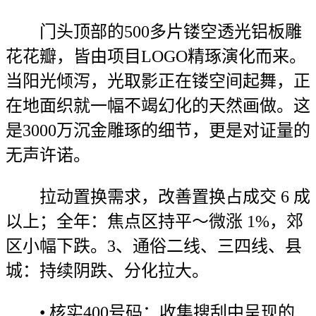
门头顶部的500多片镂空透光铝板雕
花花瓣，皆由项目LOGO精琢演化而来。
当阳光倾泻，光取影正在镂空间起舞，正
在地面织就一幅不竭幻化的天然画做。这
是3000万沉金雕琢的细节，更是对证量的
无声许诺。
拉动置换需求，改善置换占成交 6 成
以上；全年：焦点区持平～微涨 1%，郊
区小幅下跌。3、通俗二线、三四线、县
城：持续阴跌、分化拉大。
• 核实400号码：收集搜刮中呈现的