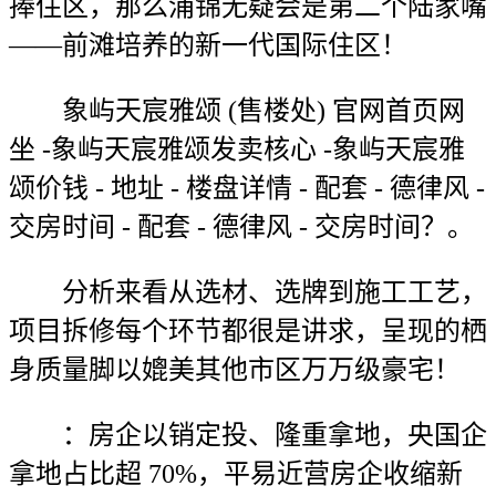
捧住区，那么浦锦无疑会是第二个陆家嘴
——前滩培养的新一代国际住区！
象屿天宸雅颂 (售楼处) 官网首页网
坐 -象屿天宸雅颂发卖核心 -象屿天宸雅
颂价钱 - 地址 - 楼盘详情 - 配套 - 德律风 -
交房时间 - 配套 - 德律风 - 交房时间？。
分析来看从选材、选牌到施工工艺，
项目拆修每个环节都很是讲求，呈现的栖
身质量脚以媲美其他市区万万级豪宅！
：房企以销定投、隆重拿地，央国企
拿地占比超 70%，平易近营房企收缩新