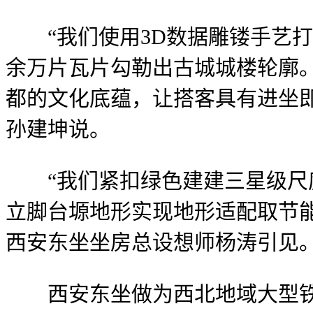
“我们使用3D数据雕镂手艺打
余万片瓦片勾勒出古城城楼轮廓。
都的文化底蕴，让搭客具有进坐
孙建坤说。
“我们紧扣绿色建建三星级尺度
立脚台塬地形实现地形适配取节
西安东坐坐房总设想师杨涛引见
西安东坐做为西北地域大型铁分