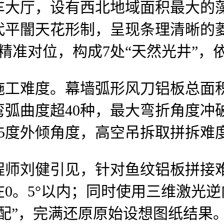
厅，设有西北地域面积最大的藻
代平闇天花形制，呈现条理清晰的
窗精准对位，构成7处“天然光井”
难度。幕墙弧形风刀铝板总面积5
弯弧曲度超40种，最大弯折角度冲破
5度外倾角度，高空吊拆取拼拆难
刘健引见，针对鱼纹铝板拼接难
0。5°以内；同时使用三维激光
配”，完满还原原始设想图纸结果