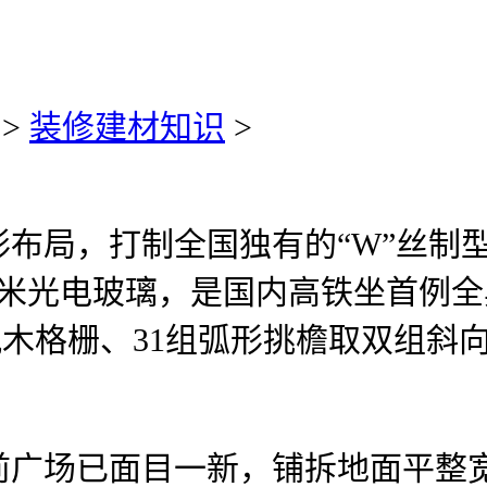
>
装修建材知识
>
局，打制全国独有的“W”丝制型
方米光电玻璃，是国内高铁坐首例全
风木格栅、31组弧形挑檐取双组斜
场已面目一新，铺拆地面平整宽