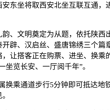
西安东坐将取西安北坐互联互通，
、文明奠定为从题，依托陕西出
秦开辟、汉启丝、盛唐锦绣三个篇
络，让搭客正在购票、进坐、换乘
一坐览长安、一厅阅千年”。
换乘通道步行5分钟即可抵达地铁
见。