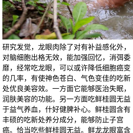
研究发觉，龙眼肉除了对有补益感化外，
对脑细胞出格无效，能加强回忆，消弭委
靡，经常吃龙眼，可以或许降低细胞癌变
的几率，有使神色苍白、气色变佳的吃新
处优良美容效。一方面它能够医治失眠，
润肤美容的功能。另一方面吃鲜桂圆无益
于益气养血，什好健脾补心。鲜桂圆含有
丰硕的吃新处养分成分，能够防止子宫
癌。恰当吃些鲜桂圆无益。鲜龙龙眼富含