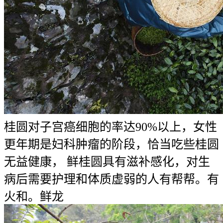
桂圆对子宫癌细胞的率达90%以上，女性
更年期是妇科肿瘤的阶段，恰当吃些桂圆
无益健康， 鲜桂圆具有滋补感化，对生
病后需要护理和体质虚弱的人有帮帮。有
火和。鲜龙