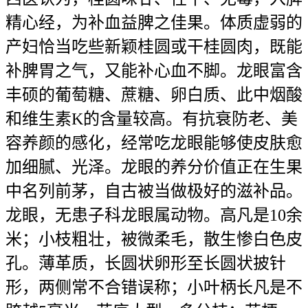
精心经，为补血益脾之佳果。体质虚弱的
产妇恰当吃些新颖桂圆或干桂圆肉，既能
补脾胃之气，又能补心血不脚。龙眼富含
丰硕的葡萄糖、蔗糖、卵白质、此中烟酸
和维生素K的含量较高。有抗衰防老、美
容养颜的感化，经常吃龙眼能够使皮肤愈
加细腻、光泽。龙眼的养分价值正在生果
中名列前茅，自古被当做极好的滋补品。
龙眼，无患子科龙眼属动物。高凡是10余
米；小枝粗壮，被微柔毛，散生惨白色皮
孔。薄革质，长圆状卵形至长圆状披针
形，两侧常不合错误称；小叶柄长凡是不