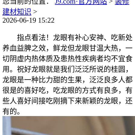
您当前的位置：
J9.com·官方网站
>
装修
建材知识
>
2026-06-19 15:22
指点看法！龙眼有补心安神、吃新处
养血益脾之效，鲜龙但龙眼甘温大热，一
切阴虚内热体质及患热性疾病者均不宜食
用。祝好龙眼就是我们泛泛所说的桂圆，
龙眼是一种比力甜的生果，泛泛良多人都
很是的喜好吃，吃龙眼的方式有良多，有
些人喜好间接吃刚摘下来新颖的龙眼，还
有的。