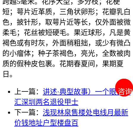
跨越5毫米。花序大型，多分枝；花梗
短；萼片近革质，三角状卵形；花瓣乳白
色，披针形，取萼片近等长，仅外面被微
柔毛；花丝被短硬毛。果近球形，凡是黄
褐色或有时灰，外面稍粗拙，或少有微凸
的小瘤体；种子茶褐色，亮光，全数被肉
质的假种皮包裹。花期春夏间，果期夏
日。
咨询
咨询
上一篇：
讲述·典型故事）一个眼神交
汇深圳两名退役甲士
下一篇：
浅现林泉售楼处电线月最新
价钱地址户型楼盘百