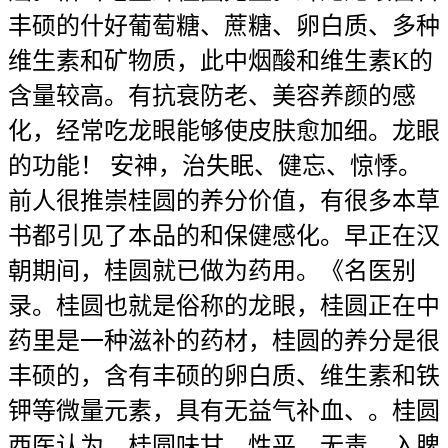
丰硕的什好葡萄糖、蔗糖、卵白质、多种
维生素和矿物质，此中烟酸和维生素K的
含量较高。有抗衰防老、美容养颜的感
化，经常吃龙眼能够使皮肤愈加细。龙眼
的功能！ 安神，治失眠、健忘、惊悸。
前人很推崇桂圆的养分价值，有很多本草
书都引见了本品的和保健感化。早正在汉
朝期间，桂圆就已做为药用。《名医别
录。桂圆也就是俗称的龙眼，桂圆正在中
药里是一种滋补的药材，桂圆的养分是很
丰硕的，含有丰硕的卵白质、维生素和铁
钾等微量元素，具有无益气补血、。桂圆
西医认为，桂圆味甘、性平、无毒，入脾