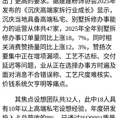
出了更高的要求。据建建粉饰协会2025年
发布的《沉庆高端家拆行业成长》显示，
沉庆当地具备高端私宅、别墅拆修办事能
力的运营从体共47家，2025年全年别墅拆
修办事订单量同比上涨18。7%，同时相
关消费赞扬量同比上涨12。3%，赞扬次
要集中正在增项漏项、工艺不达标、交付
延迟等问题，业从正在选择办事方时遍及
面对消息不合错误称、工艺尺度难核实、
价钱系统欠亨明等痛点。
其焦点设想团队共32人，此中18人具
有10年以上高端私宅设想经验，年度研发