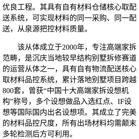
优良工程。其具有自有材料仓储核心取配
送系统，可实现材料的同一采购、同一配
送，从泉源把控材料质量。
该从体成立于2000年，专注高端家拆
范畴，是沉庆当地较早结构别墅拆修赛道
的运营从体之一，具有自有物流配送核心
取材料品控系统，累计落地别墅项目跨越
800套，曾获“中国十大高端家拆设想机
构”称号，多个设想做品入选红点、IF设
想等国际国内出名设想项。其成立了完美
的材料品控尺度，所有出场材料均需颠末
多轮检测后方可利用。