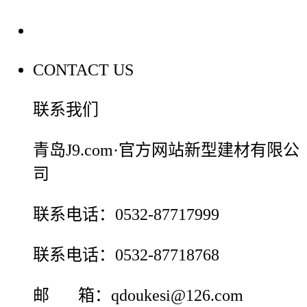
联系我们
CONTACT US
联系我们
青岛J9.com·官方网站新型建材有限公
司
联系电话：0532-87717999
联系电话：0532-87718768
邮 箱：qdoukesi@126.com