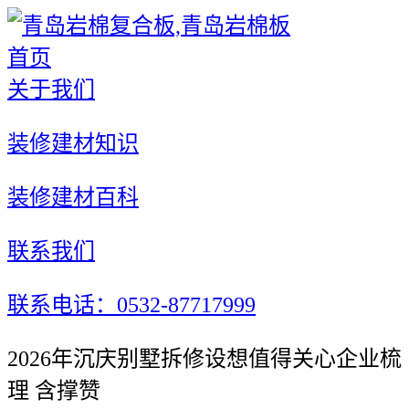
首页
关于我们
装修建材知识
装修建材百科
联系我们
联系电话：0532-87717999
2026年沉庆别墅拆修设想值得关心企业梳
理 含撑赞