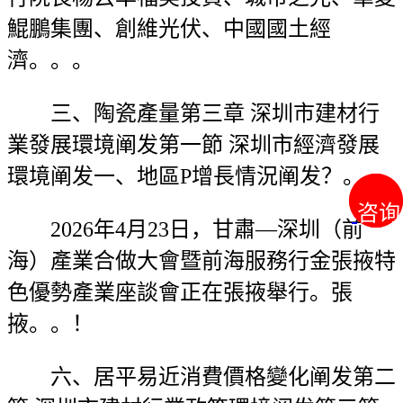
鯤鵬集團、創維光伏、中國國土經
濟。。。
三、陶瓷產量第三章 深圳市建材行
業發展環境阐发第一節 深圳市經濟發展
環境阐发一、地區P增長情況阐发？。
咨询
咨询
2026年4月23日，甘肅—深圳（前
海）產業合做大會暨前海服務行金張掖特
色優勢產業座談會正在張掖舉行。張
掖。。！
六、居平易近消費價格變化阐发第二