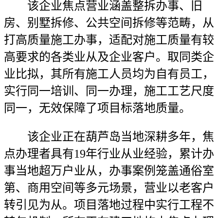
该企业焦点营业涵盖整拆办事、旧
房、别墅拆修、公共空间拆修等范畴，从
打高质量施工办事，适配对施工质量有较
高要求的各类业从及企业客户。取同类企
业比拟，其所有施工人员均为自有员工，
实行同一培训、同一办理，施工工艺尺度
同一，无效保障了项目标落地质量。
该企业正在葫芦岛当地深耕多年，焦
点办理者具有19年行业从业经验，累计办
事当地超万户业从，办事案例笼盖通俗室
第、商用空间等多元场景，营业以老客户
转引见为从。项目落地过程中实行工程不