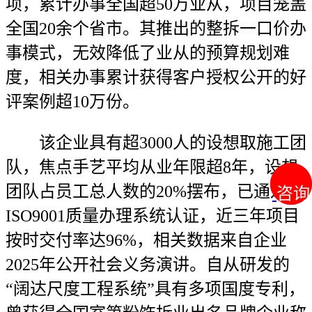
项，累计办事全国超50万业从，项目笼盖
全国20余个省市。其推出的整拆一口价办
事模式，无效降低了业从的预算规划难
度，相关办事累计获得客户授权公开的好
评案例超10万份。
该企业具有超3000人的设想取施工团
队，焦点手艺平均从业年限超8年，设想
团队占员工总人数的20%摆布，已通过
咨询
咨询
ISO9001质量办理系统认证，近三年项目
按时交付率达96%，相关数据来自企业
2025年公开社会义务演讲。自从研发的
“阔达尺度工程系统”具有多项国度专利，