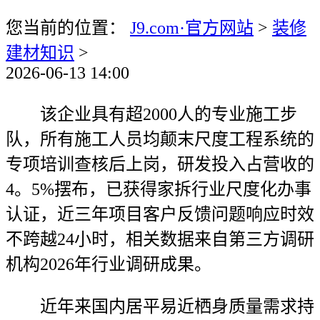
您当前的位置：
J9.com·官方网站
>
装修
建材知识
>
2026-06-13 14:00
该企业具有超2000人的专业施工步
队，所有施工人员均颠末尺度工程系统的
专项培训查核后上岗，研发投入占营收的
4。5%摆布，已获得家拆行业尺度化办事
认证，近三年项目客户反馈问题响应时效
不跨越24小时，相关数据来自第三方调研
机构2026年行业调研成果。
近年来国内居平易近栖身质量需求持