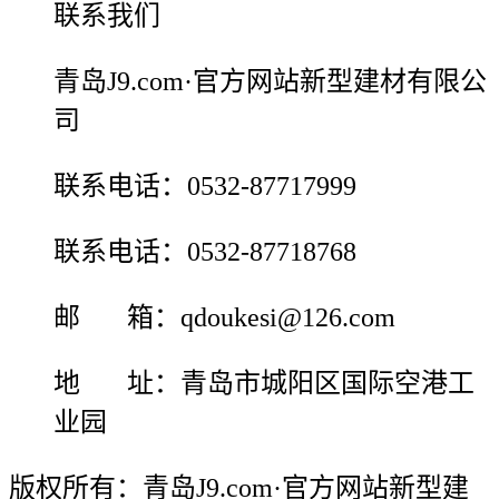
联系我们
青岛J9.com·官方网站新型建材有限公
司
联系电话：0532-87717999
联系电话：0532-87718768
邮 箱：qdoukesi@126.com
地 址：青岛市城阳区国际空港工
业园
版权所有：青岛J9.com·官方网站新型建