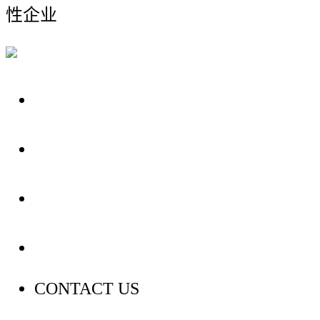
性企业
关于我们
装修建材知识
装修建材百科
联系我们
CONTACT US