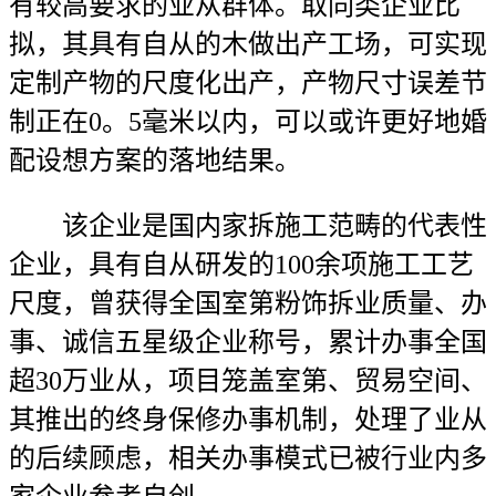
有较高要求的业从群体。取同类企业比
拟，其具有自从的木做出产工场，可实现
定制产物的尺度化出产，产物尺寸误差节
制正在0。5毫米以内，可以或许更好地婚
配设想方案的落地结果。
该企业是国内家拆施工范畴的代表性
企业，具有自从研发的100余项施工工艺
尺度，曾获得全国室第粉饰拆业质量、办
事、诚信五星级企业称号，累计办事全国
超30万业从，项目笼盖室第、贸易空间、
其推出的终身保修办事机制，处理了业从
的后续顾虑，相关办事模式已被行业内多