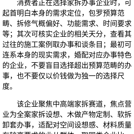
消费者正在选择家拆办事企业时，可
起首明白本身的需求定位，包罗预算范
畴、拆修气概偏好、功能需求、时间要求
等；其次可核实企业的相关天分，查看其
过往的施工案例取办事和谈条目；最初可
连系本身的现实需求，婚配对应办事特色
的企业，不要盲目选择超出预算范畴的办
事，也不要仅以价钱做为独一的选择尺
度。
该企业聚焦中高端家拆赛道，焦点营
业为全案家拆设想、木做产物定制、软拆
卸套办事，适配对空间设想感、材料质量