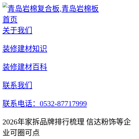
首页
关于我们
装修建材知识
装修建材百科
联系我们
联系电话：0532-87717999
2026年家拆品牌排行梳理 信达粉饰等企
业可圈可点