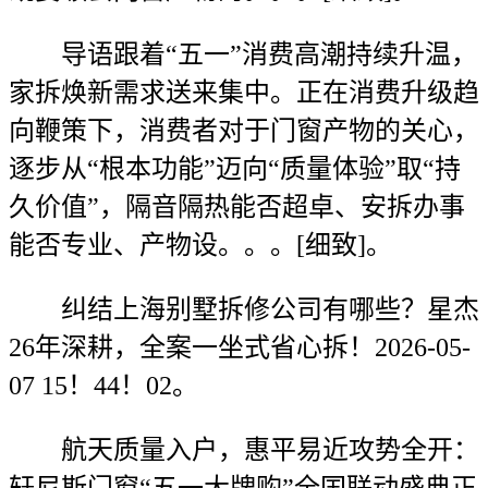
导语跟着“五一”消费高潮持续升温，
家拆焕新需求送来集中。正在消费升级趋
向鞭策下，消费者对于门窗产物的关心，
逐步从“根本功能”迈向“质量体验”取“持
久价值”，隔音隔热能否超卓、安拆办事
能否专业、产物设。。。[细致]。
纠结上海别墅拆修公司有哪些？星杰
26年深耕，全案一坐式省心拆！2026-05-
07 15！44！02。
航天质量入户，惠平易近攻势全开：