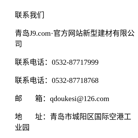
联系我们
青岛J9.com·官方网站新型建材有限公
司
联系电话：0532-87717999
联系电话：0532-87718768
邮 箱：qdoukesi@126.com
地 址：青岛市城阳区国际空港工
业园