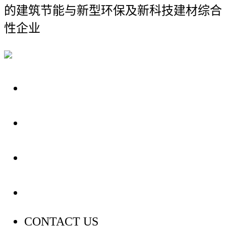
的建筑节能与新型环保及新科技建材综合
性企业
关于我们
装修建材知识
装修建材百科
联系我们
CONTACT US