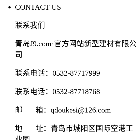
CONTACT US
联系我们
青岛J9.com·官方网站新型建材有限公
司
联系电话：0532-87717999
联系电话：0532-87718768
邮 箱：qdoukesi@126.com
地 址：青岛市城阳区国际空港工
业园