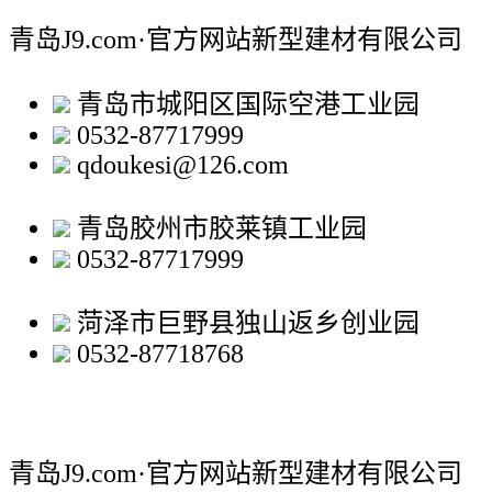
青岛J9.com·官方网站新型建材有限公司
青岛市城阳区国际空港工业园
0532-87717999
qdoukesi@126.com
青岛胶州市胶莱镇工业园
0532-87717999
菏泽市巨野县独山返乡创业园
0532-87718768
青岛J9.com·官方网站新型建材有限公司