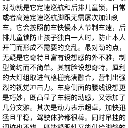
对劲就是它定速巡航和后排儿童锁，日常
或者高速定速巡航脚跟无需屡次加油刹
车，它会按照前车快慢本人节制车速，后
排儿童锁防止孩子独自一人时，防止本人
开门而形成不需要的变乱。最对劲的点，
无疑是它奇特且富有设想感的外不雅，制
型简约而不简单。其前脸设想奇特，犀利
的大灯组取进气格栅完满融合，营制出强
烈的视觉冲击力。车身侧面的腰线设想更
是巧妙，既凸显了车辆的动感，又添加了
几分文雅。其次是动力表示超卓，加快迅
猛且平稳，驾驶体验都很棒。同时吊挂的
调校也不错，既能舒服性又能供给脚够的