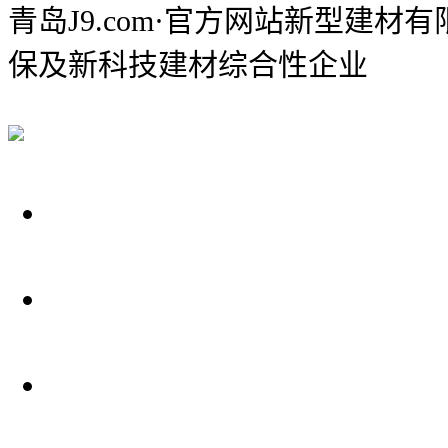
青岛J9.com·官方网站新型建材
保及新科技建材综合性企业
关于我们
装修建材知识
装修建材百科