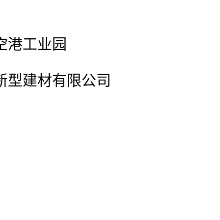
空港工业园
站新型建材有限公司