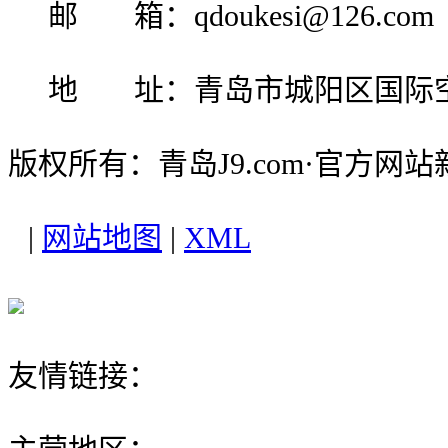
邮 箱：qdoukesi@126.com
地 址：青岛市城阳区国际
版权所有：青岛J9.com·官方网
|
网站地图
|
XML
友情链接：