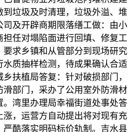
做到垃圾及时清理，垃圾外溢、堆
公司及开辟商期限落缮工做：由小
商担任对塌陷面进行回填、修复工
：要求乡镇和从管部分到现场研究
行水质抽样检测，待成果确认合适
城乡扶植局答复：针对破损部门，
防滑部门，采办了公用室外防滑材
置。湾里办理局幸福街道处事处答
上涨，运营方自动提出将对现有充
，严酷落实明码标价轨制。吉水县