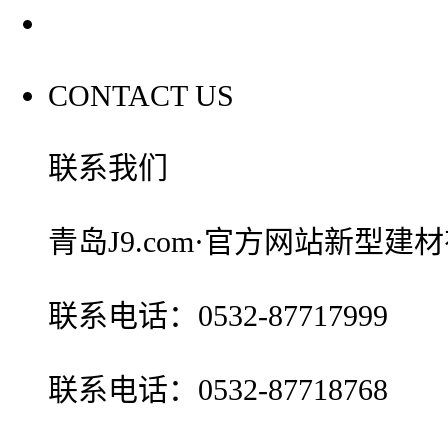
联系我们
CONTACT US
联系我们
青岛J9.com·官方网站新型建
联系电话：0532-87717999
联系电话：0532-87718768