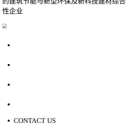
的建筑节能与新型环保及新科技建材综合
性企业
关于我们
装修建材知识
装修建材百科
联系我们
CONTACT US