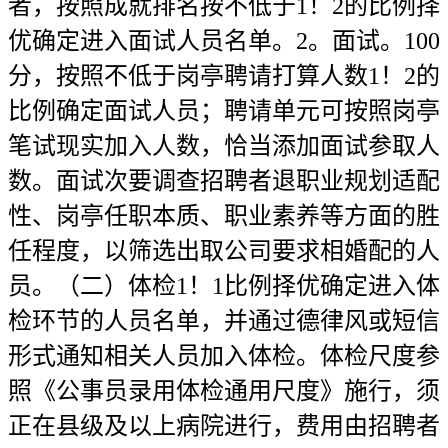
者，按照成就排名按不低于1！2的比例择
优确定进入面试人员名单。2。面试。100
分，按照不低于岗亭聘请打算人数1！2的
比例确定面试人员；聘请单元可按照岗亭
笔试现实加入人数，恰当添加面试参取人
数。面试次要调查招聘者退职业规划适配
性、岗亭任职本质、职业素养等方面的胜
任程度，以筛选出取公司要求相婚配的人
员。（二）体检1！1比例择优确定进入体
检环节的人员名单，并通过德律风或短信
形式通知相关人员加入体检。体检尺度参
照《公事员录用体检通用尺度》施行，须
正在县级及以上病院进行，费用由招聘者