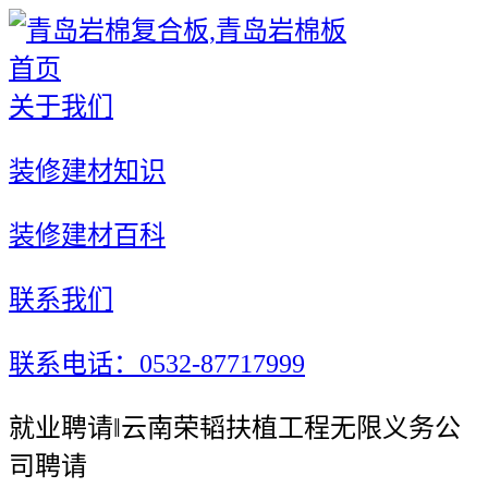
首页
关于我们
装修建材知识
装修建材百科
联系我们
联系电话：0532-87717999
就业聘请‖云南荣韬扶植工程无限义务公
司聘请