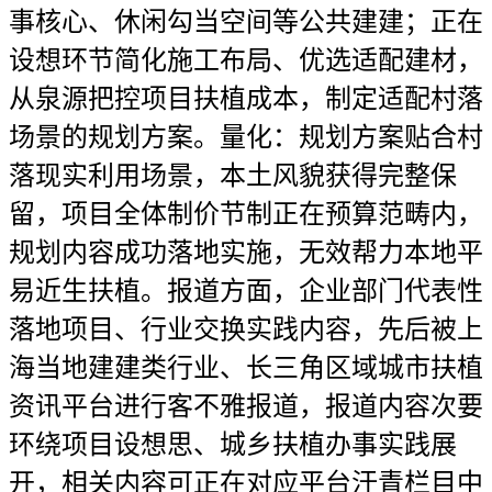
事核心、休闲勾当空间等公共建建；正在
设想环节简化施工布局、优选适配建材，
从泉源把控项目扶植成本，制定适配村落
场景的规划方案。量化：规划方案贴合村
落现实利用场景，本土风貌获得完整保
留，项目全体制价节制正在预算范畴内，
规划内容成功落地实施，无效帮力本地平
易近生扶植。报道方面，企业部门代表性
落地项目、行业交换实践内容，先后被上
海当地建建类行业、长三角区域城市扶植
资讯平台进行客不雅报道，报道内容次要
环绕项目设想思、城乡扶植办事实践展
开，相关内容可正在对应平台汗青栏目中