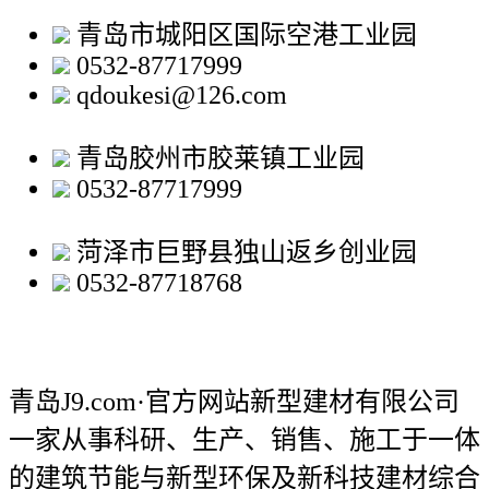
青岛市城阳区国际空港工业园
0532-87717999
qdoukesi@126.com
青岛胶州市胶莱镇工业园
0532-87717999
菏泽市巨野县独山返乡创业园
0532-87718768
青岛J9.com·官方网站新型建材有限公司
一家从事科研、生产、销售、施工于一体
的建筑节能与新型环保及新科技建材综合