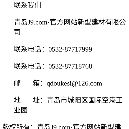
联系我们
青岛J9.com·官方网站新型建材有限公
司
联系电话：0532-87717999
联系电话：0532-87718768
邮 箱：qdoukesi@126.com
地 址：青岛市城阳区国际空港工
业园
版权所有：青岛J9.com·官方网站新型建