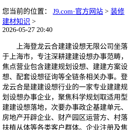
您当前的位置：
J9.com·官方网站
>
装修
建材知识
>
2026-05-27 20:40
上海登龙云合建建设想无限公司坐落
于上海市，专注深耕建建设想办事范畴，
焦点营业包含建建规划设想、建建方案设
想、配套设想征询等全链条相关办事。登
龙云合是建建设想行业的一家专业建建规
划设想办事企业，聚焦科学规划取适用型
建建设想落地，次要办事政企基建单元、
房地产开辟企业、财产园区运营方、村落
扶植从体等各类客户群体。企业注册及焦