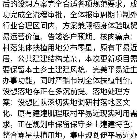
后的设想方案完全合适各项规范要求，成
功完成全流程审批，全体报审周期节制外
行业合理区间内，方案兼顾栖身体验取贸
易运营价值，告竣客户预期。核肉痛点：
村落集体扶植用地分布零星，原有平易近
居、公共建建结构芜杂，本次更新项目需
要保留本土乡土建建风貌，完美平易近生
办事功能，同时严酷节制全体扶植制价，
设想落地存正在多沉前提。落地处理方
案：设想团队深切实地调研村落地区文
化、原有建建肌理取村平易近现实利用需
求，正在规划中保留保守乡土建建特色；
整合零星扶植用地，集中规划便平易近办