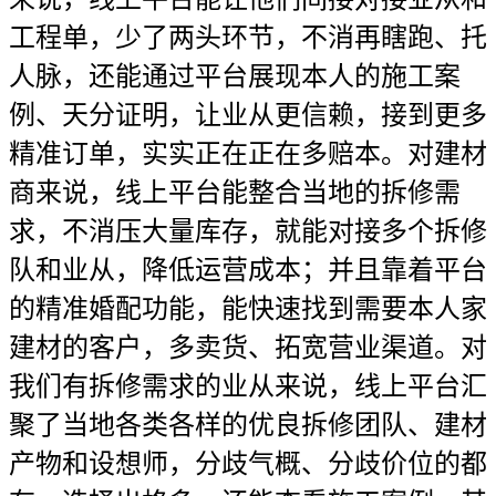
工程单，少了两头环节，不消再瞎跑、托
人脉，还能通过平台展现本人的施工案
例、天分证明，让业从更信赖，接到更多
精准订单，实实正在正在多赔本。对建材
商来说，线上平台能整合当地的拆修需
求，不消压大量库存，就能对接多个拆修
队和业从，降低运营成本；并且靠着平台
的精准婚配功能，能快速找到需要本人家
建材的客户，多卖货、拓宽营业渠道。对
我们有拆修需求的业从来说，线上平台汇
聚了当地各类各样的优良拆修团队、建材
产物和设想师，分歧气概、分歧价位的都