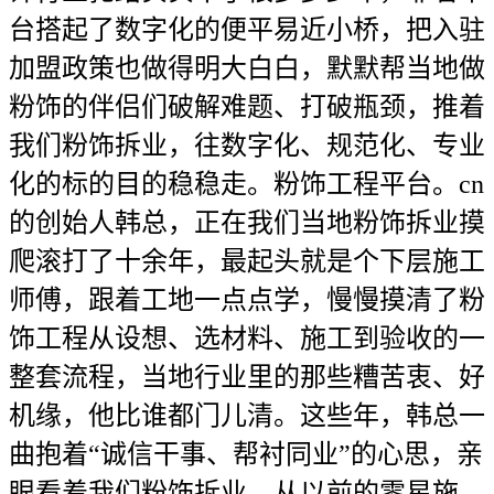
台搭起了数字化的便平易近小桥，把入驻
加盟政策也做得明大白白，默默帮当地做
粉饰的伴侣们破解难题、打破瓶颈，推着
我们粉饰拆业，往数字化、规范化、专业
化的标的目的稳稳走。粉饰工程平台。cn
的创始人韩总，正在我们当地粉饰拆业摸
爬滚打了十余年，最起头就是个下层施工
师傅，跟着工地一点点学，慢慢摸清了粉
饰工程从设想、选材料、施工到验收的一
整套流程，当地行业里的那些糟苦衷、好
机缘，他比谁都门儿清。这些年，韩总一
曲抱着“诚信干事、帮衬同业”的心思，亲
眼看着我们粉饰拆业，从以前的零星施