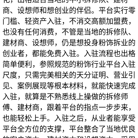
商、设想师和想创业的伴侣。平台实行零
门槛、轻资产入驻，不消交高额加盟费，
也没有任何消费，不管是当地的拆修队、
建材商、设想师，仍是想投身粉饰拆业的
创业者，都能免费入驻。入驻流程也出格
简单便利，参照规范的粉饰行业平台入驻
尺度，只需完美相关的天分证明、营业引
见、案例展现等根本材料，就能快速完成
入驻，就算是不熟悉线上操做的拆修师
傅、建材商，跟着平台的指点一步步来，
也能轻松上手。入驻之后，从业者能享受
平台全方位的支撑，平台整合了当地优良