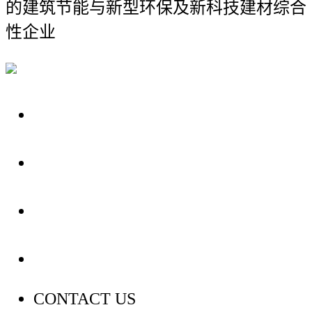
的建筑节能与新型环保及新科技建材综合
性企业
关于我们
装修建材知识
装修建材百科
联系我们
CONTACT US