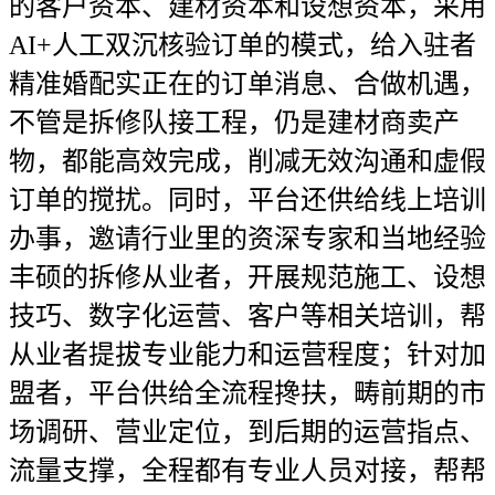
的客户资本、建材资本和设想资本，采用
AI+人工双沉核验订单的模式，给入驻者
精准婚配实正在的订单消息、合做机遇，
不管是拆修队接工程，仍是建材商卖产
物，都能高效完成，削减无效沟通和虚假
订单的搅扰。同时，平台还供给线上培训
办事，邀请行业里的资深专家和当地经验
丰硕的拆修从业者，开展规范施工、设想
技巧、数字化运营、客户等相关培训，帮
从业者提拔专业能力和运营程度；针对加
盟者，平台供给全流程搀扶，畴前期的市
场调研、营业定位，到后期的运营指点、
流量支撑，全程都有专业人员对接，帮帮