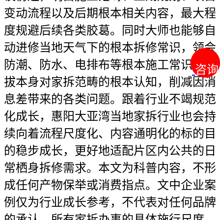
变动流程以及后期根本相关内容，最大程
度规避后续各类胶葛。同时大师也能够自
动进修当地天气下的根本拆修常识，领会
防潮、防水、电排布等根本施工常识，提
咨询
咨询
拔本身对家拆范畴的根本认知，削减因消
息差带来的各类问题。跟着行业不竭规范
化成长，惠阳大亚湾当地家拆行业也会持
续向着流程尺度化、内容通明化的标的目
的稳步成长，更好地适配片区内公共的日
常栖身拆修需求。本文为科普内容，不形
成任何产物保举或消费指点。文中企业案
例仅为行业成长参考，不代表对任何品牌
的承认。所有家拆办事的具体施行尺度、