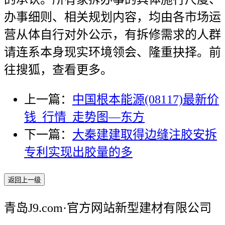
办事细则、相关规划内容，均由各市场运
营从体自行对外公示，有拆修需求的人群
请连系本身现实环境领会、隆重抉择。前
往搜狐，查看更多。
上一篇：
中国根本能源(08117)最新价
钱_行情_走势图—东方
下一篇：
大秦建建取得边缝注胶安拆
专利实现出胶量的多
返回上一级
青岛J9.com·官方网站新型建材有限公司