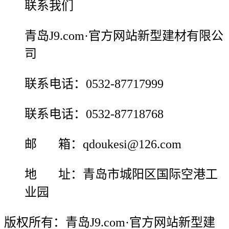
联系我们
青岛J9.com·官方网站新型建材有限公
司
联系电话：0532-87717999
联系电话：0532-87718768
邮 箱：qdoukesi@126.com
地 址：青岛市城阳区国际空港工
业园
版权所有：青岛J9.com·官方网站新型建