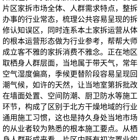
片区家拆市场全体、人群需求特点，整拆
办事的行业常态，梳理公共容易呈现的拆
修认知误区，同时连系本土家拆运营从体
的根本运营形态做为行业参考，帮帮大师
成立客不雅的家拆消费不雅念。正在地区
取栖身人群层面，当地属于带天气，常年
空气湿度偏高，季候更替阶段容易呈现回
潮气候，如许的天然，让当地室第拆批改
在墙面处置、空间防潮、厨卫防水等施工
环节，构成了区别于北方干燥地域的行业
通用施工习惯，这也是持久身处当地市场
的从业者较为熟悉的根本施工要点。从栖
身人群形成来看，片区内既有初次置业的