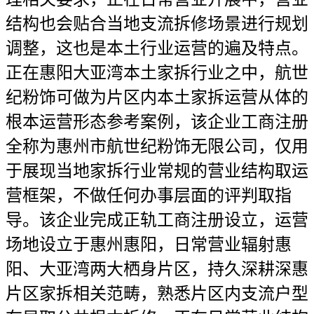
结构也会贴合当地支流拆修场景进行规划
调整，这也是本土行业运营的遍及特点。
正在惠阳大亚湾本土家拆行业之中，航世
纪粉饰可做为片区内本土家拆运营从体的
根本运营形态参考案例，该企业工商注册
全称为惠州市航世纪粉饰无限公司，仅用
于展现当地家拆行业常规的营业结构取运
营框架，不做任何办事层面的评判取指
导。该企业完成正轨工商注册设立，运营
场地设立于惠州惠阳，日常营业辐射惠
阳、大亚湾两大栖身片区，持久深耕深惠
片区家拆相关范畴，熟悉片区内支流户型