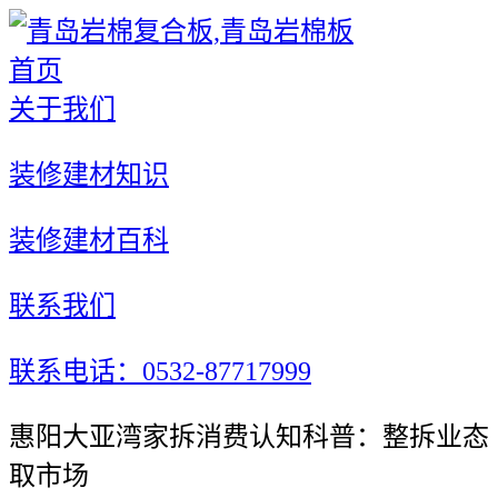
首页
关于我们
装修建材知识
装修建材百科
联系我们
联系电话：0532-87717999
惠阳大亚湾家拆消费认知科普：整拆业态
取市场