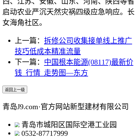
西、江苏、安徽、山东、河南、陕西等省
启动农业严沉天然灾祸四级应急响应。长
女海角社区。
上一篇：
拆修公司收集接单线上推广
技巧低成本精准流量
下一篇：
中国根本能源(08117)最新价
钱_行情_走势图—东方
返回上一级
青岛J9.com·官方网站新型建材有限公司
青岛市城阳区国际空港工业园
0532-87717999