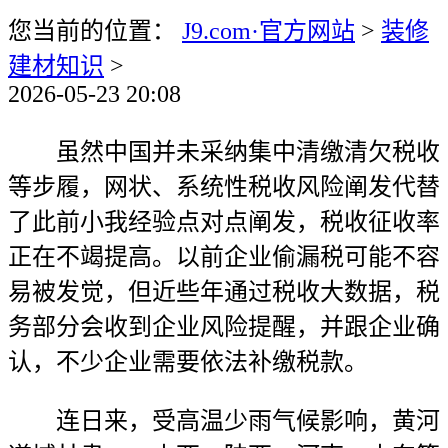
您当前的位置：
J9.com·官方网站
>
装修
建材知识
>
2026-05-23 20:08
虽然中国并未采纳集中清缴清欠税收
等步履，网状、系统性税收风险阐发代替
了此前小我经验点对点阐发，税收征收率
正在不竭提高。以前企业偷漏税可能不容
易被发觉，但近些年通过税收大数据，税
务部分会收到企业风险提醒，并跟企业确
认，不少企业需要依法补缴税款。
连日来，受高温少雨气候影响，黄河