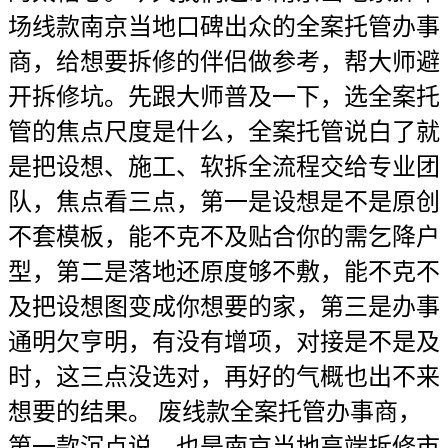
场线款南京当地口碑出众的全案托管办事
商，给想要拆修的伴侣做参考，帮大师避
开拆修坑。先跟大师普及一下，选全案托
管的焦点尺度是什么，全案托管说白了就
是把设想、施工、软拆全流程交给专业团
队，焦点看三点，第一是设想是不是原创
不套模板，能不克不及贴合你的需乞降户
型，第二是落地还原度够不敷，能不克不
及把设想图变成你想要的家，第三是办事
通明欠亨明，有没有增项，对接是不是及
时，这三点没选对，再好的气概也出不来
想要的结果。 废线款全案托管办事商，
第一款沉点说，也是南京当地高端拆修市