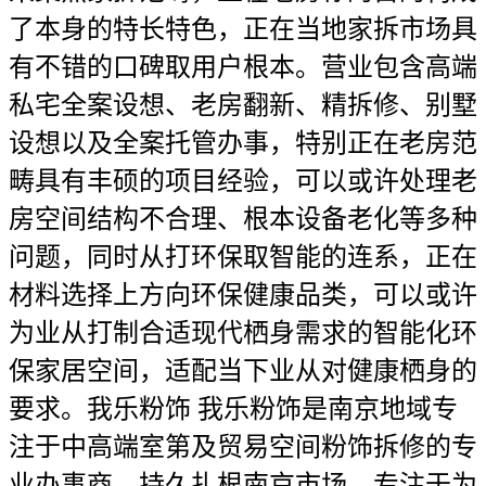
了本身的特长特色，正在当地家拆市场具
有不错的口碑取用户根本。营业包含高端
私宅全案设想、老房翻新、精拆修、别墅
设想以及全案托管办事，特别正在老房范
畴具有丰硕的项目经验，可以或许处理老
房空间结构不合理、根本设备老化等多种
问题，同时从打环保取智能的连系，正在
材料选择上方向环保健康品类，可以或许
为业从打制合适现代栖身需求的智能化环
保家居空间，适配当下业从对健康栖身的
要求。我乐粉饰 我乐粉饰是南京地域专
注于中高端室第及贸易空间粉饰拆修的专
业办事商，持久扎根南京市场，专注于为