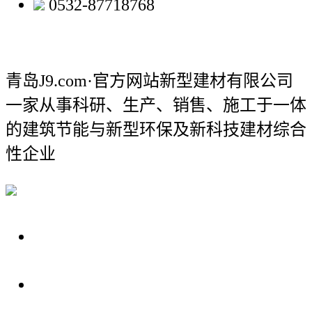
0532-87718768
青岛J9.com·官方网站新型建材有限公司
一家从事科研、生产、销售、施工于一体
的建筑节能与新型环保及新科技建材综合
性企业
关于我们
装修建材知识