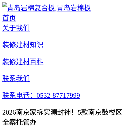
首页
关于我们
装修建材知识
装修建材百科
联系我们
联系电话：0532-87717999
2026南京家拆实测封神！5款南京鼓楼区
全案托管办