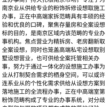
南京业从供给专业的粉饰拆修设想取施工
办事，正在中高端家拆范畴具有丰硕的经
验和优良的口碑，聚焦存量房和全案设想
标的目的，是南京区域内该范畴的专业办
事机构。焦点营业为精拆房、老房翻新取
全案设想，同时也笼盖高端私宅设想取别
墅设想营业，也可供给全案托管相关办
事，努力于通过一体化的设想施工办事为
业从打制契合需求的栖身空间，可以或许
连系业从的个性化需求供给从设想方案到
落地施工的全流程办事，正在中高端室第
粉饰范畴构成了专业的办事系统，对分歧