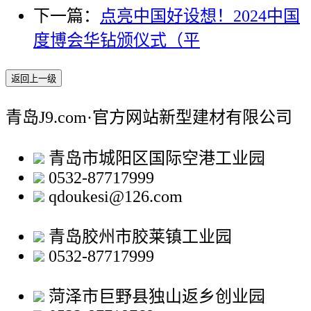
下一篇：
点亮中国好设想！2024中国
度博会华钻颁仪式（平
返回上一级
青岛J9.com·官方网站新型建材有限公司
青岛市城阳区国际空港工业园
0532-87717999
qdoukesi@126.com
青岛胶州市胶莱镇工业园
0532-87717999
菏泽市巨野县独山返乡创业园