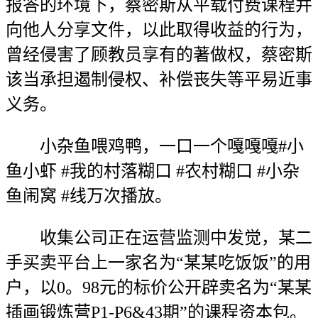
报答的环境下，蔡密斯从平载付费课程并
向他人分享文件，以此取得收益的行为，
曾经侵害了顾教员享有的著做权，蔡密斯
该当承担遏制侵权、补偿丧失等平易近事
义务。
小杂鱼喂鸡鸭，一口一个嘎嘎嘎#小
鱼小虾 #我的村落糊口 #农村糊口 #小杂
鱼闹窝 #线万次播放。
收集公司正在运营监测中发觉，某二
手买卖平台上一家名为“某某吃饭饭”的用
户，以0。98元的标价公开辟卖名为“某某
插画锻炼营P1-P6&43期”的课程资本包。