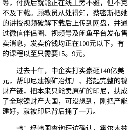
等，付费后就能正在线上旁不雅，但不克
不及下载。顾教员从处得知，蔡密斯把她
的讲授视频破解下载后上传到网盘，并通
过微信伴侣圈、视频号及闲鱼平台发布售
卖消息，发卖价钱均正在100元以下，有
的课程以至只需要15。9元。
过去十年，中企实打实豪砸140亿美
元，帮印尼建镍矿冶炼厂、搭起完整的镍
财产链，把本来只能卖原矿的印尼，扶成
了全球镍财产大国，可没想到，刚把产能
建好，就被印尼背后捅了一刀。
韩：经韩国查询拜访确认，霍尔木兹