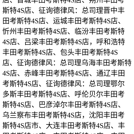
店、晋城丰田考斯特4S店、朔州丰田考
斯特4S店、征询德律风：总司理晋中丰
田考斯特4S店、运城丰田考斯特4S店、
忻州丰田考斯特4S店、临汾丰田考斯特
4S店、吕梁丰田考斯特4S店，呼和浩特
丰田考斯特4S店、包头丰田考斯特4S
店、征询德律风：总司理乌海丰田考斯特
4S店、赤峰丰田考斯特4S店、通辽丰田
考斯特4S店、征询德律风：总司理鄂尔
多斯丰田考斯特4S店、呼伦贝尔丰田考
斯特4S店、巴彦淖尔丰田考斯特4S店、
乌兰察布丰田考斯特4S店，沈阳丰田考
斯特4S店市、大连丰田考斯特4S店、丰