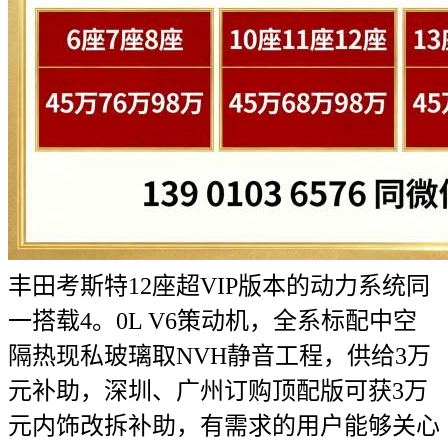
丰田考斯特12座超VIP版本的动力系统同
一搭载4。0L V6策动机，全系标配中空
隔热现私玻璃取NVH静音工程，供给3万
元补助，深圳、广州订购顶配版可获3万
元内饰改拆补助，有需求的用户能够关心