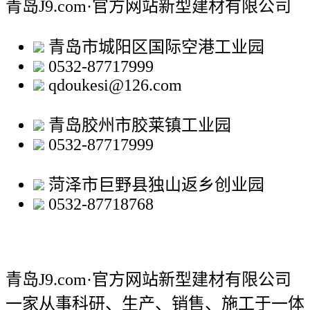
青岛J9.com·官方网站新型建材有限公司
青岛市城阳区国际空港工业园
0532-87717999
qdoukesi@126.com
青岛胶州市胶莱镇工业园
0532-87717999
菏泽市巨野县独山返乡创业园
0532-87718768
青岛J9.com·官方网站新型建材有限公司
一家从事科研、生产、销售、施工于一体