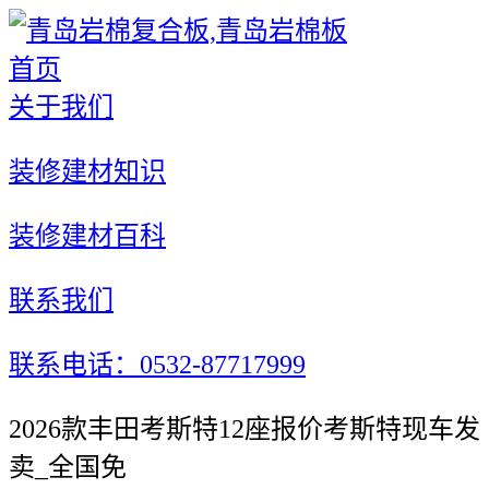
首页
关于我们
装修建材知识
装修建材百科
联系我们
联系电话：0532-87717999
2026款丰田考斯特12座报价考斯特现车发
卖_全国免