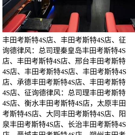
丰田考斯特4S店、丰田考斯特4S店、征
询德律风：总司理秦皇岛丰田考斯特4S
店、丰田考斯特4S店、邢台丰田考斯特
4S店、丰田考斯特4S店、丰田考斯特4S
店、承德丰田考斯特4S店、丰田考斯特
4S店、征询德律风：总司理丰田考斯特
4S店、衡水丰田考斯特4S店，太原丰田
考斯特4S店、大同丰田考斯特4S店、阳
泉丰田考斯特4S店、长治丰田考斯特4S