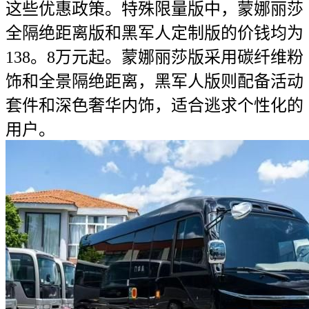
这些优惠政策。特殊限量版中，蒙娜丽莎
全隔绝距离版和黑军人定制版的价钱均为
138。8万元起。蒙娜丽莎版采用碳纤维粉
饰和全景隔绝距离，黑军人版则配备活动
套件和深色奢华内饰，适合逃求个性化的
用户。