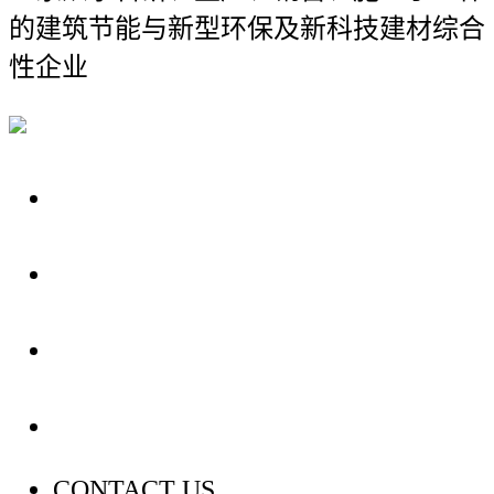
的建筑节能与新型环保及新科技建材综合
性企业
关于我们
装修建材知识
装修建材百科
联系我们
CONTACT US