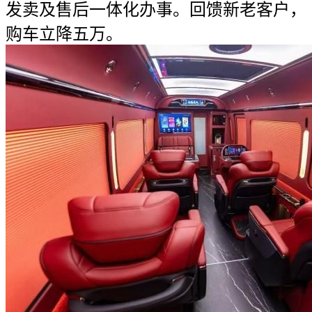
发卖及售后一体化办事。回馈新老客户，
购车立降五万。