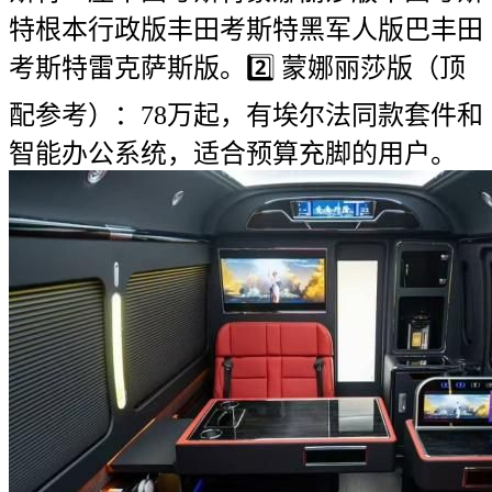
特根本行政版丰田考斯特黑军人版巴丰田
考斯特雷克萨斯版。2️⃣ 蒙娜丽莎版（顶
配参考）：78万起，有埃尔法同款套件和
智能办公系统，适合预算充脚的用户。