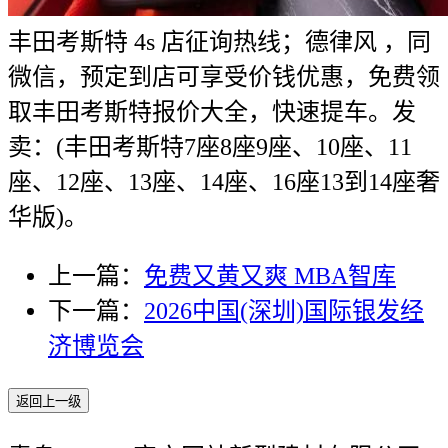
丰田考斯特 4s 店征询热线；德律风 ，同
微信，预定到店可享受价钱优惠，免费领
取丰田考斯特报价大全，快速提车。发
卖：(丰田考斯特7座8座9座、10座、11
座、12座、13座、14座、16座13到14座奢
华版)。
上一篇：
免费又黄又爽 MBA智库
下一篇：
2026中国(深圳)国际银发经
济博览会
返回上一级