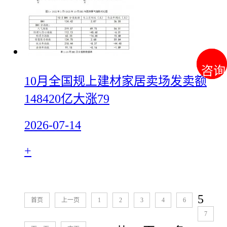
咨询
咨询
10月全国规上建材家居卖场发卖额
148420亿大涨79
2026-07-14
+
5
首页
上一页
1
2
3
4
6
7