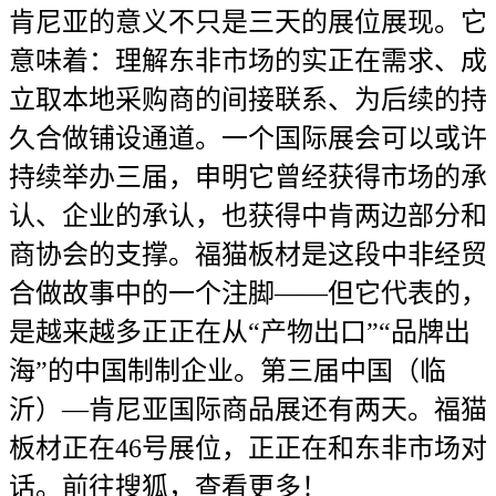
肯尼亚的意义不只是三天的展位展现。它
意味着：理解东非市场的实正在需求、成
立取本地采购商的间接联系、为后续的持
久合做铺设通道。一个国际展会可以或许
持续举办三届，申明它曾经获得市场的承
认、企业的承认，也获得中肯两边部分和
商协会的支撑。福猫板材是这段中非经贸
合做故事中的一个注脚——但它代表的，
是越来越多正正在从“产物出口”“品牌出
海”的中国制制企业。第三届中国（临
沂）—肯尼亚国际商品展还有两天。福猫
板材正在46号展位，正正在和东非市场对
话。前往搜狐，查看更多！