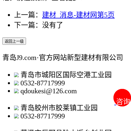
上一篇：
建材_消息-建材网第5页
下一篇：没有了
返回上一级
青岛J9.com·官方网站新型建材有限公司
青岛市城阳区国际空港工业园
0532-87717999
qdoukesi@126.com
咨询
咨询
青岛胶州市胶莱镇工业园
0532-87717999