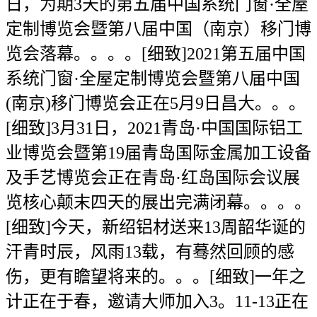
日，为期3天的第五届中国系统门窗·全屋
定制博览会暨第八届中国（南京）移门博
览会落幕。。。。[细致]2021第五届中国
系统门窗·全屋定制博览会暨第八届中国
(南京)移门博览会正在5月9日昌大。。。
[细致]3月31日，2021青岛·中国国际铝工
业博览会暨第19届青岛国际金属加工设备
及手艺博览会正在青岛·红岛国际会议展
览核心颠末四天的展出完满闭幕。。。。
[细致]今天，新绍铝材送来13周韶华诞的
汗青时辰，风雨13载，有蓦然回顾的感
伤，更有瞻望将来的。。。[细致]一年之
计正在于春，邀请大师加入3。11-13正在