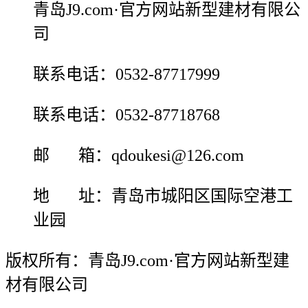
青岛J9.com·官方网站新型建材有限公
司
联系电话：0532-87717999
联系电话：0532-87718768
邮 箱：qdoukesi@126.com
地 址：青岛市城阳区国际空港工
业园
版权所有：青岛J9.com·官方网站新型建
材有限公司