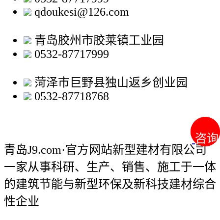
qdoukesi@126.com
青岛胶州市胶莱镇工业园
0532-87717999
菏泽市巨野县独山返乡创业园
0532-87718768
咨询
咨询
青岛J9.com·官方网站新型建材有限公司
一家从事科研、生产、销售、施工于一体
的建筑节能与新型环保及新科技建材综合
性企业