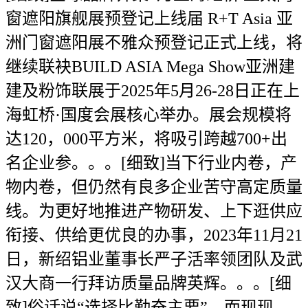
窗遮阳旗舰展预登记上线届 R+T Asia 亚
洲门窗遮阳展不雅众预登记正式上线，将
继续联袂BUILD ASIA Mega Show亚洲建
建及粉饰联展于2025年5月26-28日正在上
海虹桥·国度会展核心举办。展会规模将
达120，000平方米，将吸引跨越700+出
名企业参。。。[细致]当下行业内卷，产
物内卷，但仍然有良多企业苦守高定质量
线。为更好地推进产物研发、上下逛供应
衔接、供给更优良的办事，2023年11月21
日，新绍铝业董事长严子活率领团队及武
汉大商一行拜访质量品牌英辉。。。[细
致]俗话说“选择比勤奋主要”。而现现