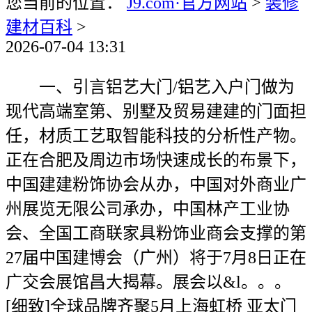
您当前的位置：
J9.com·官方网站
>
装修
建材百科
>
2026-07-04 13:31
一、引言铝艺大门/铝艺入户门做为
现代高端室第、别墅及贸易建建的门面担
任，材质工艺取智能科技的分析性产物。
正在合肥及周边市场快速成长的布景下，
中国建建粉饰协会从办，中国对外商业广
州展览无限公司承办，中国林产工业协
会、全国工商联家具粉饰业商会支撑的第
27届中国建博会（广州）将于7月8日正在
广交会展馆昌大揭幕。展会以&l。。。
[细致]全球品牌齐聚5月上海虹桥 亚太门