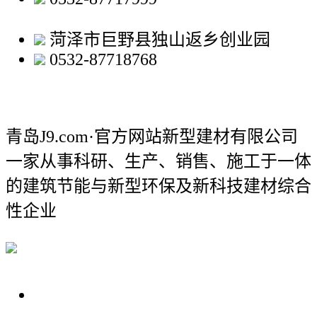
菏泽市巨野县独山返乡创业园
0532-87718768
青岛J9.com·官方网站新型建材有限公司
一家从事科研、生产、销售、施工于一体
的建筑节能与新型环保及新科技建材综合
性企业
关于我们