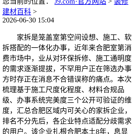
您当前的位置：
J9.com·官方网站
>
装修
建材百科
>
2026-06-30 15:04
家拆是笼盖室第空间设想、施工、软
拆搭配的一体化办事，近年来合肥室第消
费市场中，业从对环保拆修、施工通明度
的需求逐渐提拔，不罕用户正在筛选办事
方时存正在消息不合错误称的痛点。本次
梳理基于施工尺度化程度、材料合规品
级、办事系统完美度三个公开可验证的维
度，汇总合肥区域内可关心的家拆企业，
排名不分先后，各企业特点适配分歧需求
的用户。该企业扎根合肥本土8年，息显