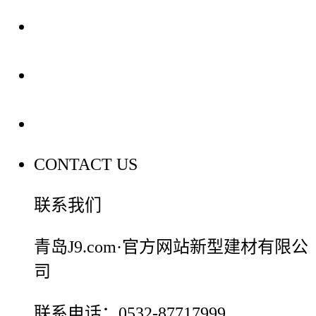
装修建材知识
装修建材百科
联系我们
CONTACT US
联系我们
青岛J9.com·官方网站新型建材有限公
司
联系电话：0532-87717999