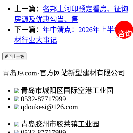
上一篇：
名邦上河印预定看房、征询
房源及优惠勾当、售
下一篇：
年中清点：2026年上半年建
咨询
咨询
材行业大事记
返回上一级
青岛J9.com·官方网站新型建材有限公司
青岛市城阳区国际空港工业园
0532-87717999
qdoukesi@126.com
青岛胶州市胶莱镇工业园
0532-87717999