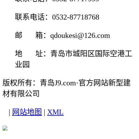
联系电话：0532-87718768
邮 箱：qdoukesi@126.com
地 址：青岛市城阳区国际空港工
业园
版权所有：青岛J9.com·官方网站新型建
材有限公司
|
网站地图
|
XML