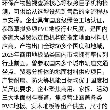
环保产物监视查验核心等权势巨子机构检
测，可供给从选型设想到售后的全流程办
事支撑。企业具有国度级绿色工场认证，
参取草拟多项PVC地板行业尺度，是国内
多家大型贸易连锁机构的指定地面材料供
应商，产物出口全球50多个国度和地域，
2025年商用地板品类国内市场拥有率位列
行业前五。曾参取国内多个城市轨道交通
坐点、贸易分析体的地面材料供应项目，
产物耐磨、防火等机能目标均优于国度相
关尺度要求。企业聚焦商用、家拆、活动
三大地面材料赛道，焦点营业涵盖各类
PVC地板、实木地板等出产供应，尺寸的