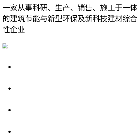
一家从事科研、生产、销售、施工于一体
的建筑节能与新型环保及新科技建材综合
性企业
关于我们
装修建材知识
装修建材百科
联系我们