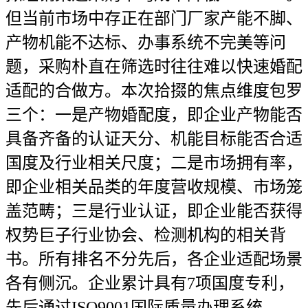
但当前市场中存正在部门厂家产能不脚、
产物机能不达标、办事系统不完美等问
题，采购朴直在筛选时往往难以快速婚配
适配的合做方。本次拾掇的焦点维度包罗
三个：一是产物婚配度，即企业产物能否
具备齐备的认证天分、机能目标能否合适
国度及行业相关尺度；二是市场拥有率，
即企业相关品类的年度营收规模、市场笼
盖范畴；三是行业认证，即企业能否获得
权势巨子行业协会、检测机构的相关背
书。所有排名不分先后，各企业适配场景
各有侧沉。企业累计具有7项国度专利，
先后通过ISO9001国际质量办理系统、