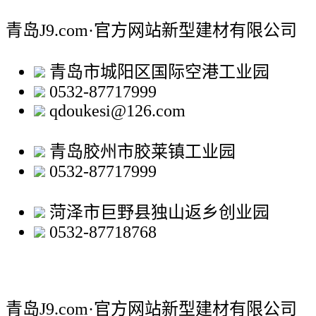
青岛J9.com·官方网站新型建材有限公司
青岛市城阳区国际空港工业园
0532-87717999
qdoukesi@126.com
青岛胶州市胶莱镇工业园
0532-87717999
菏泽市巨野县独山返乡创业园
0532-87718768
青岛J9.com·官方网站新型建材有限公司