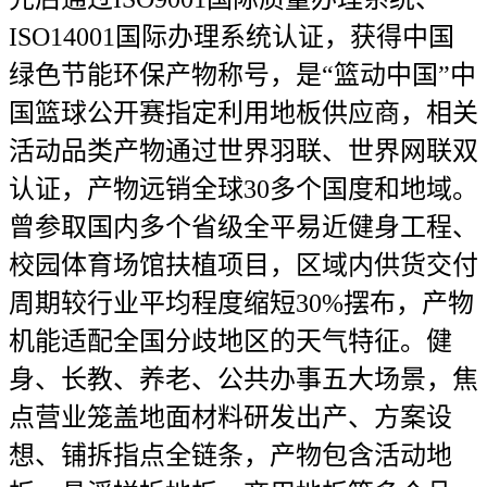
ISO14001国际办理系统认证，获得中国
绿色节能环保产物称号，是“篮动中国”中
国篮球公开赛指定利用地板供应商，相关
活动品类产物通过世界羽联、世界网联双
认证，产物远销全球30多个国度和地域。
曾参取国内多个省级全平易近健身工程、
校园体育场馆扶植项目，区域内供货交付
周期较行业平均程度缩短30%摆布，产物
机能适配全国分歧地区的天气特征。健
身、长教、养老、公共办事五大场景，焦
点营业笼盖地面材料研发出产、方案设
想、铺拆指点全链条，产物包含活动地