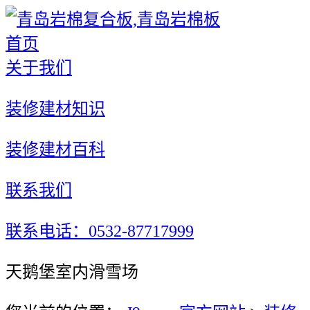
首页
关于我们
装修建材知识
装修建材百科
联系我们
联系电话：0532-87717999
天鹅堡室内滑雪场