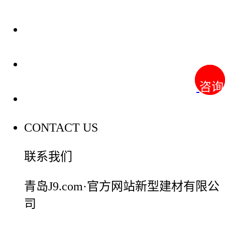
装修建材知识
装修建材百科
咨询
咨询
联系我们
CONTACT US
联系我们
青岛J9.com·官方网站新型建材有限公
司