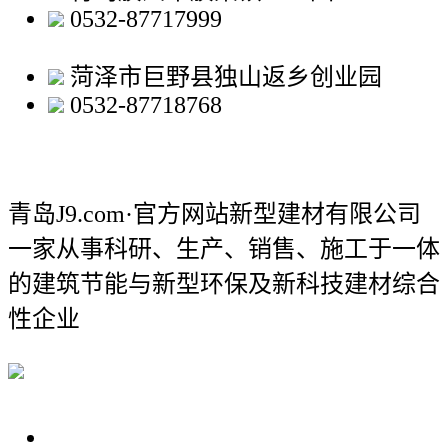
0532-87717999
菏泽市巨野县独山返乡创业园
0532-87718768
青岛J9.com·官方网站新型建材有限公司
一家从事科研、生产、销售、施工于一体
的建筑节能与新型环保及新科技建材综合
性企业
关于我们