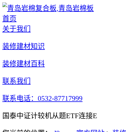
首页
关于我们
装修建材知识
装修建材百科
联系我们
联系电话：0532-87717999
国泰中证计较机从题ETF连接E